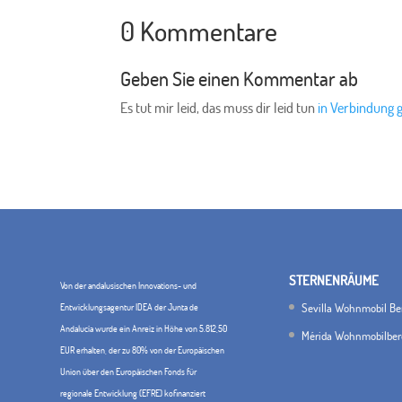
0 Kommentare
Geben Sie einen Kommentar ab
Es tut mir leid, das muss dir leid tun
in Verbindung 
STERNENRÄUME
Von der andalusischen Innovations- und
Sevilla Wohnmobil Be
Entwicklungsagentur IDEA der Junta de
Andalucía wurde ein Anreiz in Höhe von 5.812,50
Mérida Wohnmobilber
EUR erhalten, der zu 80% von der Europäischen
Union über den Europäischen Fonds für
regionale Entwicklung (EFRE) kofinanziert