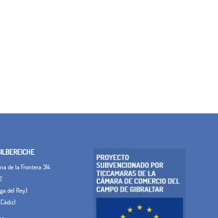
LBEREICHE
a de la Frontera 314
2
Vega del Rey)
(Cádiz)