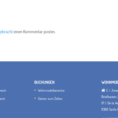
gebracht
einen Kommentar posten.
BUCHUNGEN
WOHNMOBI
reich
Wohnmobilbereiche
C / Jimen
Briefkasten 
eich
Gärten zum Zelten
(P. I. De la 
11380 Tarifa 