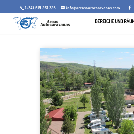
(+34) 619 261 325
info@areasautocaravanas.com
BEREICHE UND RÄU