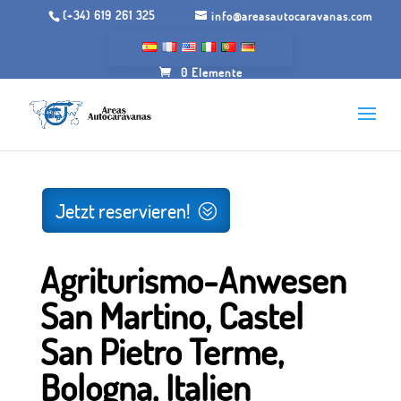
(+34) 619 261 325
info@areasautocaravanas.com
0 Elemente
Anfang
/.
Gärten zum Zelten
/ Agritourismus Eigentum
San Martino, Castel San Pietro Terme, Bologna, Italien
Jetzt reservieren!
Agriturismo-Anwesen
San Martino, Castel
San Pietro Terme,
Bologna, Italien