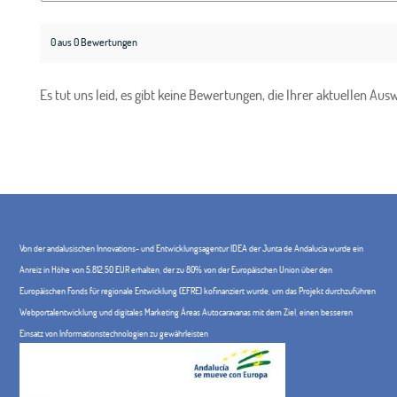
0 aus 0 Bewertungen
Es tut uns leid, es gibt keine Bewertungen, die Ihrer aktuellen Au
Von der andalusischen Innovations- und Entwicklungsagentur IDEA der Junta de Andalucía wurde ein
Anreiz in Höhe von 5.812,50 EUR erhalten, der zu 80% von der Europäischen Union über den
Europäischen Fonds für regionale Entwicklung (EFRE) kofinanziert wurde, um das Projekt durchzuführen
Webportalentwicklung und digitales Marketing Áreas Autocaravanas mit dem Ziel, einen besseren
Einsatz von Informationstechnologien zu gewährleisten