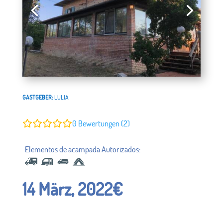
GASTGEBER:
LULIA
0
Bewertungen (2)
14 März, 2022
€