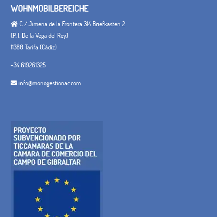
WOHNMOBILBEREICHE
C / Jimena de la Frontera 314 Briefkasten 2
(P. I. De la Vega del Rey)
11380 Tarifa (Cádiz)
+34 619261325
info@monogestionac.com