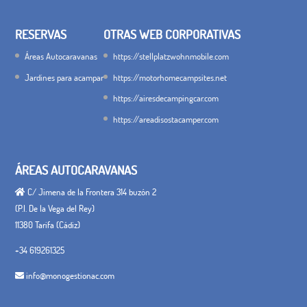
RESERVAS
OTRAS WEB CORPORATIVAS
Áreas Autocaravanas
https://stellplatzwohnmobile.com
Jardines para acampar
https://motorhomecampsites.net
https://airesdecampingcar.com
https://areadisostacamper.com
ÁREAS AUTOCARAVANAS
C/ Jimena de la Frontera 314 buzón 2
(P.I. De la Vega del Rey)
11380 Tarifa (Cádiz)
+34 619261325
info@monogestionac.com