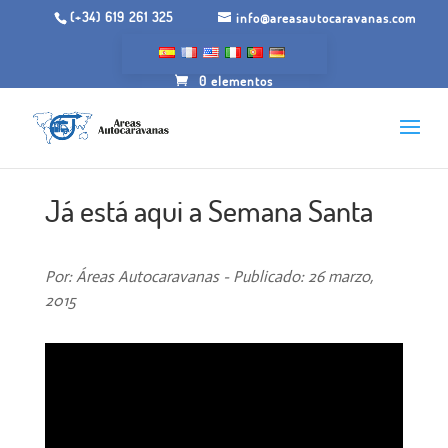
(+34) 619 261 325
info@areasautocaravanas.com
0 elementos
Já está aqui a Semana Santa
Por: Áreas Autocaravanas - Publicado: 26 marzo,
2015