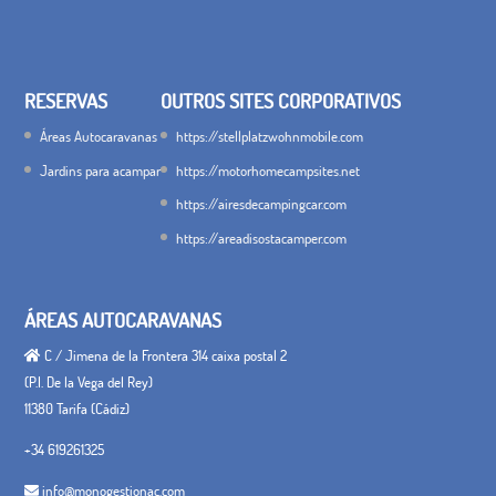
RESERVAS
OUTROS SITES CORPORATIVOS
Áreas Autocaravanas
https://stellplatzwohnmobile.com
Jardins para acampar
https://motorhomecampsites.net
https://airesdecampingcar.com
https://areadisostacamper.com
ÁREAS AUTOCARAVANAS
C / Jimena de la Frontera 314 caixa postal 2
(P.I. De la Vega del Rey)
11380 Tarifa (Cádiz)
+34 619261325
info@monogestionac.com