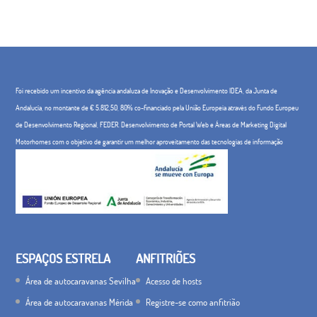
Foi recebido um incentivo da agência andaluza de Inovação e Desenvolvimento IDEA, da Junta de
Andalucía, no montante de € 5.812,50, 80% co-financiado pela União Europeia através do Fundo Europeu
de Desenvolvimento Regional, FEDER. Desenvolvimento de Portal Web e Áreas de Marketing Digital
Motorhomes com o objetivo de garantir um melhor aproveitamento das tecnologias de informação
ESPAÇOS ESTRELA
ANFITRIÕES
Área de autocaravanas Sevilha
Acesso de hosts
Área de autocaravanas Mérida
Registre-se como anfitrião