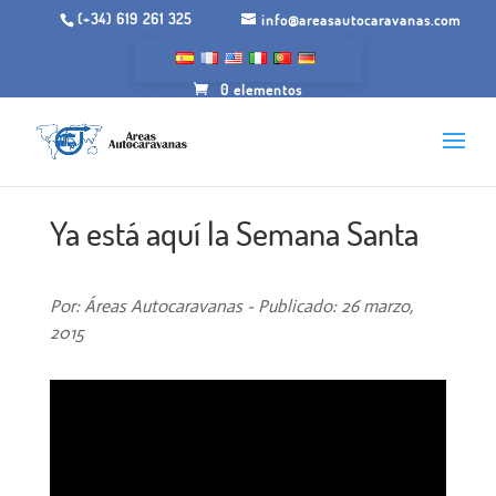
(+34) 619 261 325
info@areasautocaravanas.com
0 elementos
Ya está aquí la Semana Santa
Por: Áreas Autocaravanas - Publicado: 26 marzo,
2015