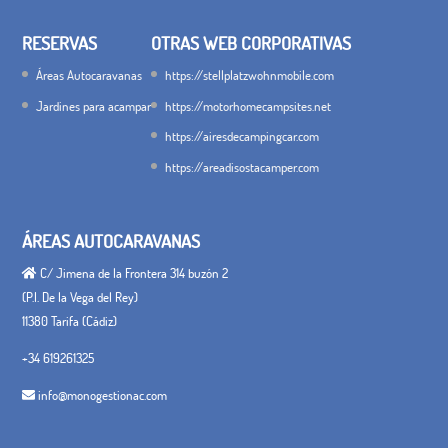
RESERVAS
OTRAS WEB CORPORATIVAS
Áreas Autocaravanas
https://stellplatzwohnmobile.com
Jardines para acampar
https://motorhomecampsites.net
https://airesdecampingcar.com
https://areadisostacamper.com
ÁREAS AUTOCARAVANAS
C/ Jimena de la Frontera 314 buzón 2
(P.I. De la Vega del Rey)
11380 Tarifa (Cádiz)
+34 619261325
info@monogestionac.com