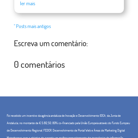
ler mais
" Posts mais antigos
Escreva um comentário:
0 comentários
Foi recebido um incentivo da agência andaluza de Inovação e Desenvolvimento IDEA, da Junta de
Andalucía, no montante de € 5.812,50, 80% co-financiado pela União Europeia através do Fundo Europeu
de Desenvolvimento Regional, FEDER. Desenvolvimento de Portal Web e Áreas de Marketing Digital
Motorhomes com o objetivo de garantir um melhor aproveitamento das tecnologias de informação