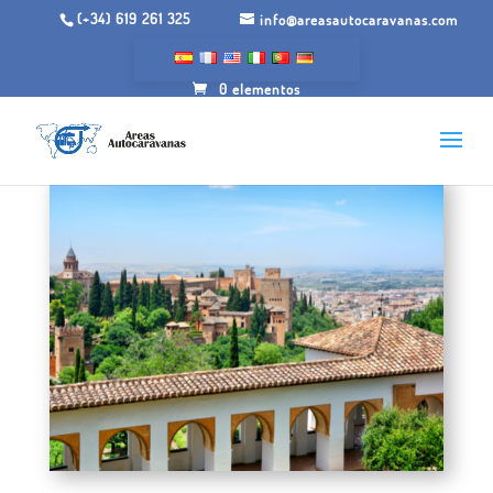
(+34) 619 261 325
info@areasautocaravanas.com
0 elementos