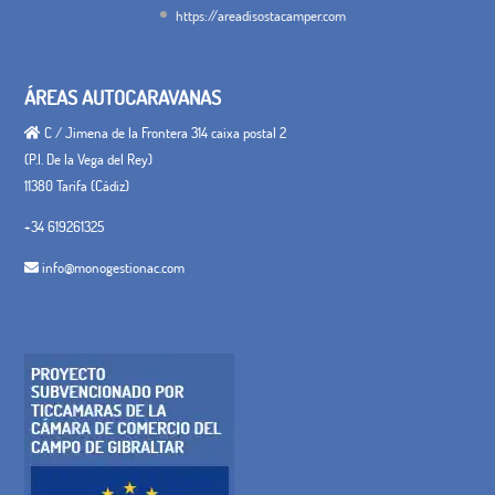
https://areadisostacamper.com
ÁREAS AUTOCARAVANAS
C / Jimena de la Frontera 314 caixa postal 2
(P.I. De la Vega del Rey)
11380 Tarifa (Cádiz)
+34 619261325
info@monogestionac.com