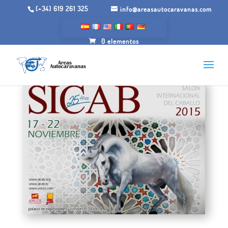
(+34) 619 261 325
info@areasautocaravanas.com
0 elementos