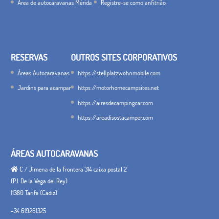
Área de autocaravanas Mérida
Registre-se como anfitrião
RESERVAS
OUTROS SITES CORPORATIVOS
Áreas Autocaravanas
https://stellplatzwohnmobile.com
Jardins para acampar
https://motorhomecampsites.net
https://airesdecampingcar.com
https://areadisostacamper.com
ÁREAS AUTOCARAVANAS
C / Jimena de la Frontera 314 caixa postal 2
(P.I. De la Vega del Rey)
11380 Tarifa (Cádiz)
+34 619261325