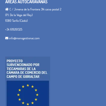
ÁREAS AUTOCARAVANAS
C / Jimena de la Frontera 314 caixa postal 2
(P.I. De la Vega del Rey)
11380 Tarifa (Cádiz)
+34 619261325
info@monogestionac.com