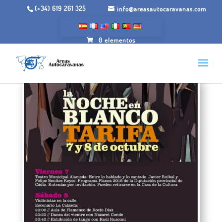
(+34) 619 261 325
info@areasautocaravanas.com
0 elementos