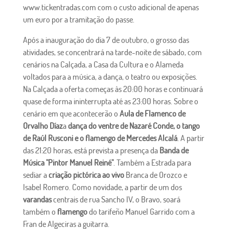
www.tickentradas.com com o custo adicional de apenas
um euro por a tramitação do passe.
Após a inauguração do dia 7 de outubro, o grosso das
atividades, se concentrará na tarde-noite de sábado, com
cenários na Calçada, a Casa da Cultura e o Alameda
voltados para a música, a dança, o teatro ou exposições.
Na Calçada a oferta começas às 20:00 horas e continuará
quase de forma ininterrupta até as 23:00 horas. Sobre o
cenário em que acontecerão o
Aula de Flamenco de
Orvalho Díaz
a
dança do ventre de Nazaré Conde, o tango
de Raúl Rusconi e o flamengo de Mercedes Alcalá
. A partir
das 21:20 horas, está prevista a presença da
Banda de
Música "Pintor Manuel Reiné"
. Também a Estrada para
sediar a
criação pictórica ao vivo
Branca de Orozco e
Isabel Romero. Como novidade, a partir de um dos
varandas
centrais de rua Sancho IV, o Bravo, soará
também o
flamengo
do tarifeño Manuel Garrido com a
Fran de Algeciras a guitarra.