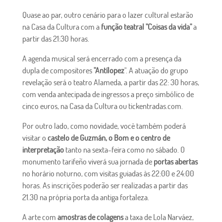
Quase ao par, outro cenário para o lazer cultural estarão
na Casa da Cultura com a
função teatral "Coisas da vida"
a
partir das 21:30 horas.
A agenda musical será encerrado com a presença da
dupla de compositores
"Antílopez
". A atuação do grupo
revelação será o teatro Alameda, a partir das 22: 30 horas,
com venda antecipada de ingressos a preço simbólico de
cinco euros, na Casa da Cultura ou tickentradas.com.
Por outro lado, como novidade, você também poderá
visitar o
castelo de Guzmán, o Bom e o centro de
interpretação
tanto na sexta-feira como no sábado. O
monumento tarifeño viverá sua jornada de
portas abertas
no horário noturno, com visitas guiadas às 22:00 e 24:00
horas. As inscrições poderão ser realizadas a partir das
21.30 na própria porta da antiga fortaleza.
A arte com
amostras de colagens
a taxa de Lola Narváez,