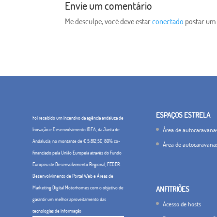
Envie um comentário
Me desculpe, você deve estar
conectado
postar um
ESPAÇOS ESTRELA
Foi recebido um incentivo da agência andaluza de
Área de autocaravana
Inovação e Desenvolvimento IDEA, da Junta de
Andalucía, no montante de € 5.812,50, 80% co-
Área de autocaravana
financiado pela União Europeia através do Fundo
Europeu de Desenvolvimento Regional, FEDER.
Desenvolvimento de Portal Web e Áreas de
Marketing Digital Motorhomes com o objetivo de
ANFITRIÕES
garantir um melhor aproveitamento das
Acesso de hosts
tecnologias de informação