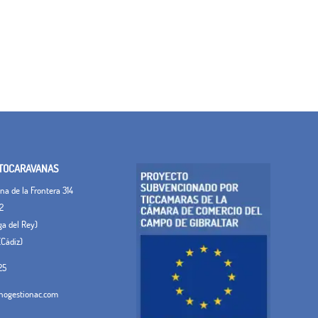
TOCARAVANAS
a de la Frontera 314
2
ega del Rey)
(Cádiz)
25
ogestionac.com