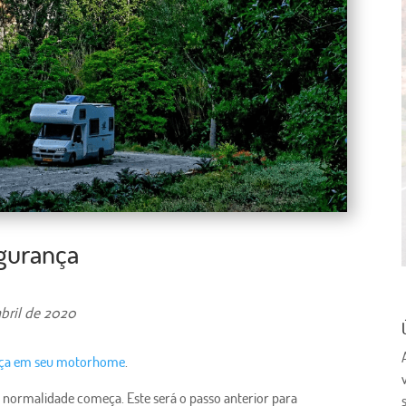
egurança
bril de 2020
ança em seu motorhome
.
 normalidade começa. Este será o passo anterior para