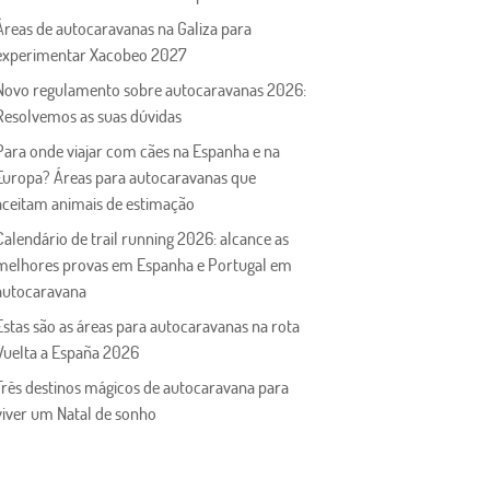
Áreas de autocaravanas na Galiza para
experimentar Xacobeo 2027
Novo regulamento sobre autocaravanas 2026:
Resolvemos as suas dúvidas
Para onde viajar com cães na Espanha e na
Europa? Áreas para autocaravanas que
aceitam animais de estimação
Calendário de trail running 2026: alcance as
melhores provas em Espanha e Portugal em
autocaravana
Estas são as áreas para autocaravanas na rota
Vuelta a España 2026
Três destinos mágicos de autocaravana para
viver um Natal de sonho