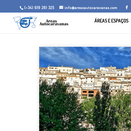
(+34) 619 261 325
info@areasautocaravanas.com
ÁREAS E ESPAÇOS