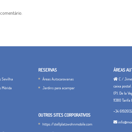
 comentário.
RESERVAS
ÁREAS AU
s Sevilha
Áreas Autocaravanas
C / Jimen
caixa postal 
s Mérida
Jardins para acampar
(P.I. De la V
11380 Tarifa 
+34 6192613
OUTROS SITES CORPORATIVOS
info@mon
https://stellplatzwohnmobile.com