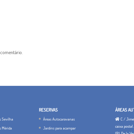
 comentário.
RESERVAS
ÁREAS AU
s Sevilha
Áreas Autocaravanas
C / Jimen
caixa postal 
s Mérida
Jardins para acampar
(P.I. De la V