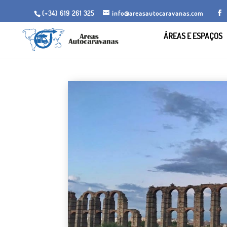
(+34) 619 261 325
info@areasautocaravanas.com
ÁREAS E ESPAÇOS