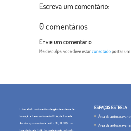
Escreva um comentário:
0 comentários
Envie um comentário
Me desculpe, você deve estar
conectado
postar um
ESPAÇOS ESTRELA
Foi recebido um incentivo da agência andaluza de
Área de autocaravana
Inovação e Desenvolvimento IDEA, da Junta de
Andalucía, no montante de € 5.812,50, 80% co-
Área de autocaravana
financiado pela União Europeia através do Fundo