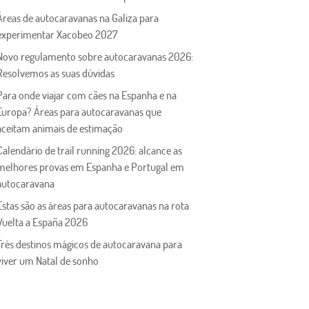
Áreas de autocaravanas na Galiza para
experimentar Xacobeo 2027
Novo regulamento sobre autocaravanas 2026:
Resolvemos as suas dúvidas
Para onde viajar com cães na Espanha e na
Europa? Áreas para autocaravanas que
aceitam animais de estimação
Calendário de trail running 2026: alcance as
melhores provas em Espanha e Portugal em
autocaravana
Estas são as áreas para autocaravanas na rota
Vuelta a España 2026
Três destinos mágicos de autocaravana para
viver um Natal de sonho