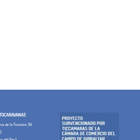
TOCARAVANAS
a de la Frontera 314
2
ega del Rey)