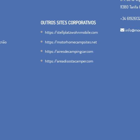
11380 Tarifa 
+34 6192613
OUTROS SITES CORPORATIVOS
info@mon
https://stellplatzwohnmobile.com
trião
https://motorhomecampsites.net
https://airesdecampingcar.com
https://areadisostacamper.com