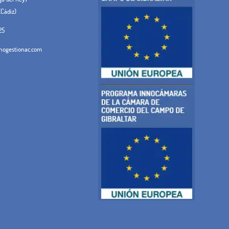
(Cádiz)
25
ogestionac.com