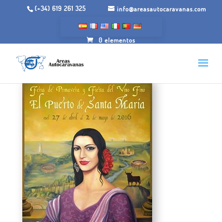
(+34) 619 261 325
info@areasautocaravanas.com
0 elementos