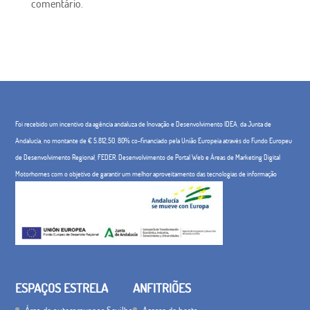
comentário.
Foi recebido um incentivo da agência andaluza de Inovação e Desenvolvimento IDEA, da Junta de
Andalucía, no montante de € 5.812,50, 80% co-financiado pela União Europeia através do Fundo Europeu
de Desenvolvimento Regional, FEDER. Desenvolvimento de Portal Web e Áreas de Marketing Digital
Motorhomes com o objetivo de garantir um melhor aproveitamento das tecnologias de informação
ESPAÇOS ESTRELA
ANFITRIÕES
Área de autocaravanas Sevilha
Acesso de hosts