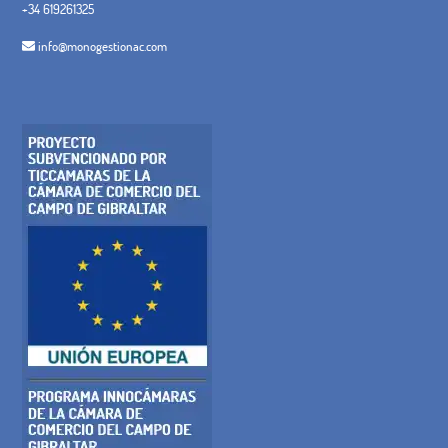
+34 619261325
info@monogestionac.com