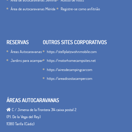
Área de autocaravanas Mérida
Registre-se como anfitrião
RESERVAS
OUTROS SITES CORPORATIVOS
Áreas Autocaravanas
https://stellplatzwohnmobile.com
Jardins para acampar
https://motorhomecampsites.net
https://airesdecampingcar.com
https://areadisostacamper.com
ÁREAS AUTOCARAVANAS
C / Jimena de la Frontera 314 caixa postal 2
(P.I. De la Vega del Rey)
11380 Tarifa (Cádiz)