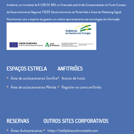
Andalucía, no montante de € 5.812,50, 80% co-financiado pela União Europeia através do Fundo Europeu
de Desenvolvimento Regional, FEDER. Desenvolvimento de Portal Web e Áreas de Marketing Digital
Motorhomes com o objetivo de garantir um melhor aproveitamento das tecnologias de informação
ESPAÇOS ESTRELA
ANFITRIÕES
Área de autocaravanas Sevilha
Acesso de hosts
Área de autocaravanas Mérida
Registre-se como anfitrião
RESERVAS
OUTROS SITES CORPORATIVOS
Áreas Autocaravanas
https://stellplatzwohnmobile.com