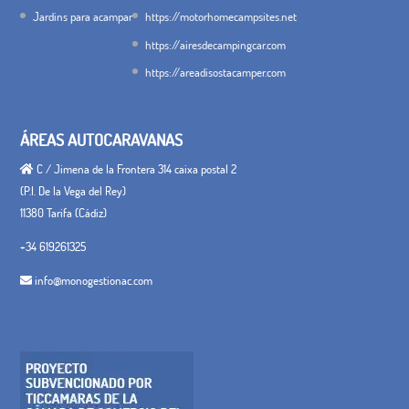
Jardins para acampar
https://motorhomecampsites.net
https://airesdecampingcar.com
https://areadisostacamper.com
ÁREAS AUTOCARAVANAS
C / Jimena de la Frontera 314 caixa postal 2
(P.I. De la Vega del Rey)
11380 Tarifa (Cádiz)
+34 619261325
info@monogestionac.com