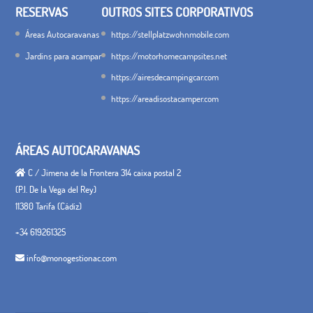
RESERVAS
OUTROS SITES CORPORATIVOS
Áreas Autocaravanas
https://stellplatzwohnmobile.com
Jardins para acampar
https://motorhomecampsites.net
https://airesdecampingcar.com
https://areadisostacamper.com
ÁREAS AUTOCARAVANAS
C / Jimena de la Frontera 314 caixa postal 2
(P.I. De la Vega del Rey)
11380 Tarifa (Cádiz)
+34 619261325
info@monogestionac.com