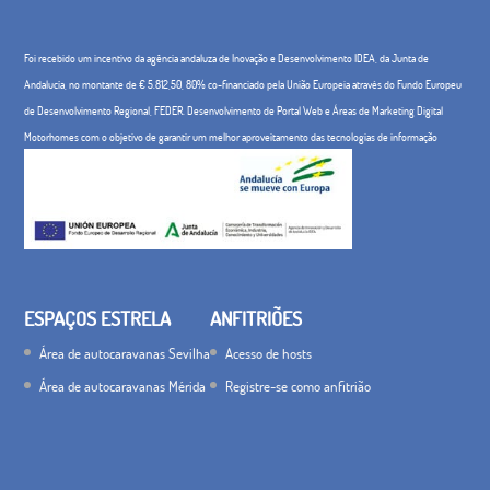
Foi recebido um incentivo da agência andaluza de Inovação e Desenvolvimento IDEA, da Junta de
Andalucía, no montante de € 5.812,50, 80% co-financiado pela União Europeia através do Fundo Europeu
de Desenvolvimento Regional, FEDER. Desenvolvimento de Portal Web e Áreas de Marketing Digital
Motorhomes com o objetivo de garantir um melhor aproveitamento das tecnologias de informação
ESPAÇOS ESTRELA
ANFITRIÕES
Área de autocaravanas Sevilha
Acesso de hosts
Área de autocaravanas Mérida
Registre-se como anfitrião