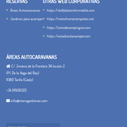
RESERVAS
OTRAS WEB CORPORATIVAS
Áreas Autocaravanas
https://stellplatzwohnmobile.com
Jardines para acampar
https://motorhomecampsites.net
https://airesdecampingcar.com
https://areadisostacamper.com
ÁREAS AUTOCARAVANAS
C/ Jimena de la Frontera 314 buzón 2
(P.I. De la Vega del Rey)
11380 Tarifa (Cádiz)
+34 619261325
info@monogestionac.com