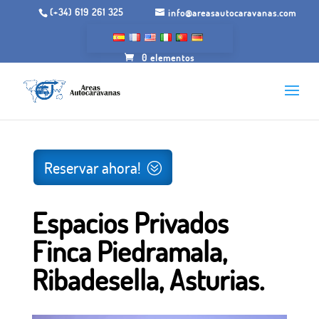
(+34) 619 261 325
info@areasautocaravanas.com
0 elementos
Inicio
/
Espacios para autocaravanas
/ Espacios Privados
Finca Piedramala, Ribadesella, Asturias.
Reservar ahora!
Espacios Privados
Finca Piedramala,
Ribadesella, Asturias.