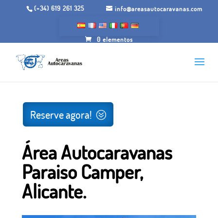
(+34) 619 261 325
info@areasautocaravanas.com
0 elementos
Início
/
Espaços para motorhome
/ Área Autocaravanas
Paraiso Camper, Alicante.
Reserve agora!
Área Autocaravanas
Paraiso Camper,
Alicante.