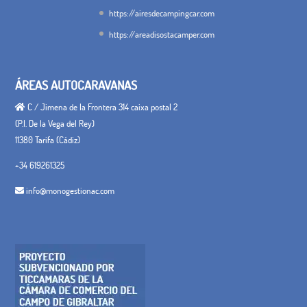
https://airesdecampingcar.com
https://areadisostacamper.com
ÁREAS AUTOCARAVANAS
C / Jimena de la Frontera 314 caixa postal 2
(P.I. De la Vega del Rey)
11380 Tarifa (Cádiz)
+34 619261325
info@monogestionac.com