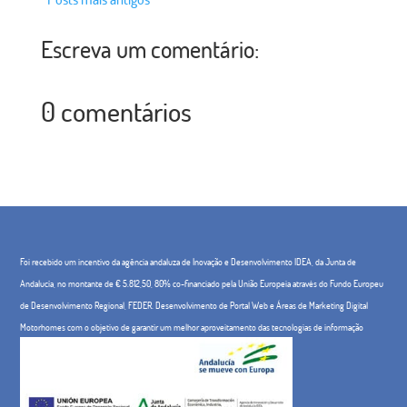
Escreva um comentário:
0 comentários
Foi recebido um incentivo da agência andaluza de Inovação e Desenvolvimento IDEA, da Junta de
Andalucía, no montante de € 5.812,50, 80% co-financiado pela União Europeia através do Fundo Europeu
de Desenvolvimento Regional, FEDER. Desenvolvimento de Portal Web e Áreas de Marketing Digital
Motorhomes com o objetivo de garantir um melhor aproveitamento das tecnologias de informação