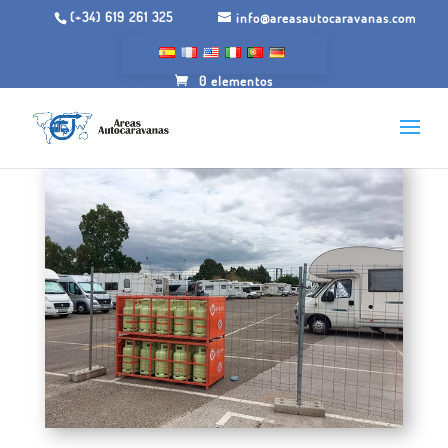
(+34) 619 261 325
info@areasautocaravanas.com
0 elementos