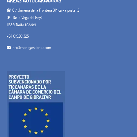
ÁREAS AUTOCARAVANAS
C / Jimena de la Frontera 314 caixa postal 2
(P.I. De la Vega del Rey)
11380 Tarifa (Cádiz)
+34 619261325
info@monogestionac.com