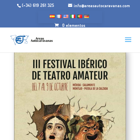
(+34) 619 261 325
info@areasautocaravanas.com
0 elementos