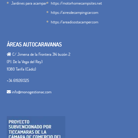
Jardines para acampar
https://motorhomecampsites.net
https://airesdecampingcar.com
https://areadisostacamper.com
ÁREAS AUTOCARAVANAS
C/ Jimena de la Frontera 314 buzón 2
(P.I. De la Vega del Rey)
11380 Tarifa (Cádiz)
+34 619261325
info@monogestionac.com