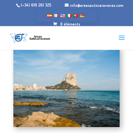
(+34) 619 261 325
info@areasautocaravanas.com
0 éléments