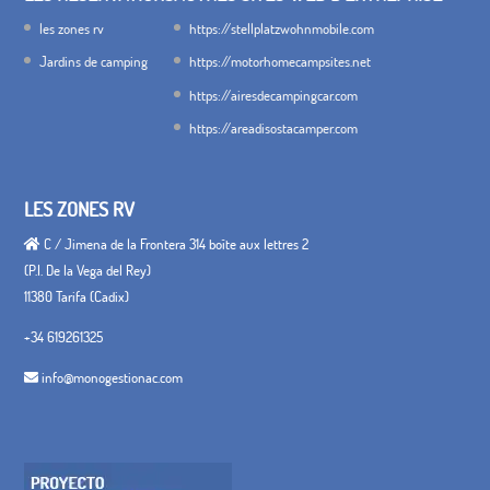
les zones rv
https://stellplatzwohnmobile.com
Jardins de camping
https://motorhomecampsites.net
https://airesdecampingcar.com
https://areadisostacamper.com
LES ZONES RV
C / Jimena de la Frontera 314 boîte aux lettres 2
(P.I. De la Vega del Rey)
11380 Tarifa (Cadix)
+34 619261325
info@monogestionac.com