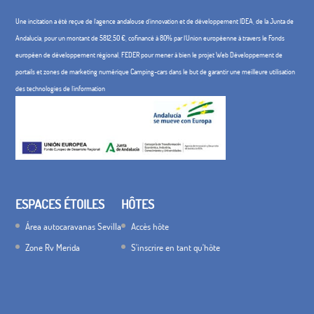
Une incitation a été reçue de l'agence andalouse d'innovation et de développement IDEA, de la Junta de
Andalucía, pour un montant de 5812,50 €, cofinancé à 80% par l'Union européenne à travers le Fonds
européen de développement régional, FEDER pour mener à bien le projet Web Développement de
portails et zones de marketing numérique Camping-cars dans le but de garantir une meilleure utilisation
des technologies de l'information
ESPACES ÉTOILES
HÔTES
Área autocaravanas Sevilla
Accès hôte
Zone Rv Merida
S'inscrire en tant qu'hôte