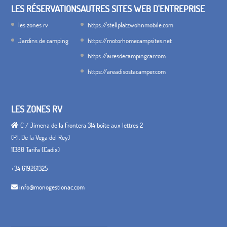
LES RÉSERVATIONS
AUTRES SITES WEB D'ENTREPRISE
les zones rv
https://stellplatzwohnmobile.com
Jardins de camping
https://motorhomecampsites.net
https://airesdecampingcar.com
https://areadisostacamper.com
LES ZONES RV
C / Jimena de la Frontera 314 boîte aux lettres 2
(P.I. De la Vega del Rey)
11380 Tarifa (Cadix)
+34 619261325
info@monogestionac.com