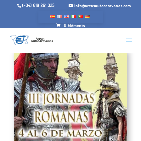
(+34) 619 261 325
info@areasautocaravanas.com
0 éléments