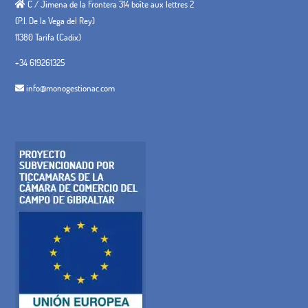
C / Jimena de la Frontera 314 boîte aux lettres 2
(P.I. De la Vega del Rey)
11380 Tarifa (Cadix)
+34 619261325
info@monogestionac.com