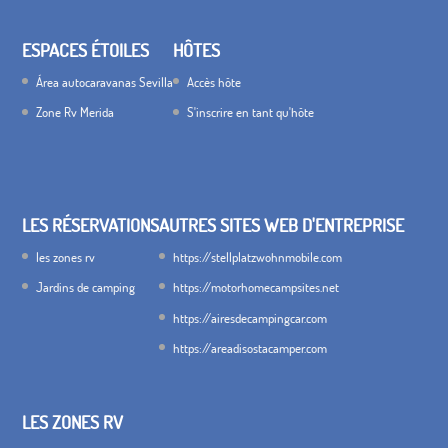
ESPACES ÉTOILES
HÔTES
Área autocaravanas Sevilla
Accès hôte
Zone Rv Merida
S'inscrire en tant qu'hôte
LES RÉSERVATIONS
AUTRES SITES WEB D'ENTREPRISE
les zones rv
https://stellplatzwohnmobile.com
Jardins de camping
https://motorhomecampsites.net
https://airesdecampingcar.com
https://areadisostacamper.com
LES ZONES RV