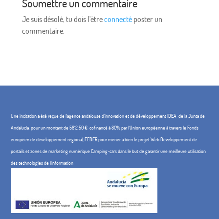
Soumettre un commentaire
Je suis désolé, tu dois l'être
connecté
poster un
commentaire.
Une incitation a été reçue de l'agence andalouse d'innovation et de développement IDEA, de la Junta de
Andalucía, pour un montant de 5812,50 €, cofinancé à 80% par l'Union européenne à travers le Fonds
européen de développement régional, FEDER pour mener à bien le projet Web Développement de
portails et zones de marketing numérique Camping-cars dans le but de garantir une meilleure utilisation
des technologies de l'information