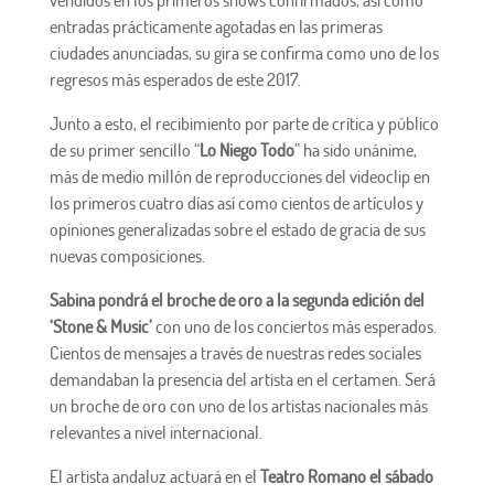
vendidos en los primeros shows confirmados, así como
entradas prácticamente agotadas en las primeras
ciudades anunciadas, su gira se confirma como uno de los
regresos más esperados de este 2017.
Junto a esto, el recibimiento por parte de crítica y público
de su primer sencillo “
Lo Niego Todo
” ha sido unánime,
más de medio millón de reproducciones del videoclip en
los primeros cuatro días así como cientos de artículos y
opiniones generalizadas sobre el estado de gracia de sus
nuevas composiciones.
Sabina pondrá el broche de oro a la segunda edición del
‘Stone & Music’
con uno de los conciertos más esperados.
Cientos de mensajes a través de nuestras redes sociales
demandaban la presencia del artista en el certamen. Será
un broche de oro con uno de los artistas nacionales más
relevantes a nivel internacional.
El artista andaluz actuará en el
Teatro Romano el sábado