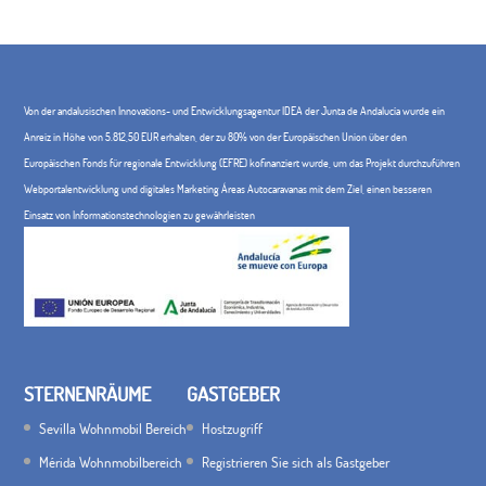
Von der andalusischen Innovations- und Entwicklungsagentur IDEA der Junta de Andalucía wurde ein
Anreiz in Höhe von 5.812,50 EUR erhalten, der zu 80% von der Europäischen Union über den
Europäischen Fonds für regionale Entwicklung (EFRE) kofinanziert wurde, um das Projekt durchzuführen
Webportalentwicklung und digitales Marketing Áreas Autocaravanas mit dem Ziel, einen besseren
Einsatz von Informationstechnologien zu gewährleisten
STERNENRÄUME
GASTGEBER
Sevilla Wohnmobil Bereich
Hostzugriff
Mérida Wohnmobilbereich
Registrieren Sie sich als Gastgeber