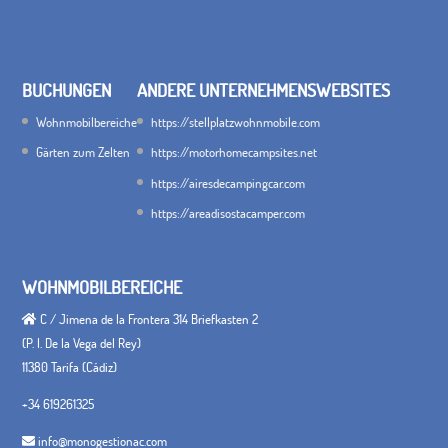
BUCHUNGEN
ANDERE UNTERNEHMENSWEBSITES
Wohnmobilbereiche
https://stellplatzwohnmobile.com
Gärten zum Zelten
https://motorhomecampsites.net
https://airesdecampingcar.com
https://areadisostacamper.com
WOHNMOBILBEREICHE
C / Jimena de la Frontera 314 Briefkasten 2
(P. I. De la Vega del Rey)
11380 Tarifa (Cádiz)
+34 619261325
info@monogestionac.com