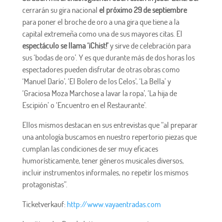
cerrarán su gira nacional
el próximo 29 de septiembre
para poner el broche de oro a una gira que tiene a la
capital extremeña como una de sus mayores citas. El
espectáculo se llama ‘¡Chist!’
y sirve de celebración para
sus ‘bodas de oro’. Y es que durante más de dos horas los
espectadores pueden disfrutar de otras obras como
‘Manuel Darío’, ‘El Bolero de los Celos’, ‘La Bella’ y
‘Graciosa Moza Marchose a lavar la ropa’, ‘La hija de
Escipión’ o ‘Encuentro en el Restaurante’.
Ellos mismos destacan en sus entrevistas que “al preparar
una antología buscamos en nuestro repertorio piezas que
cumplan las condiciones de ser muy eficaces
humorísticamente, tener géneros musicales diversos,
incluir instrumentos informales, no repetir los mismos
protagonistas”.
Ticketverkauf:
http://www.vayaentradas.com