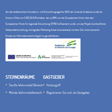
Von der andalusischen Innovations- und Entwicklungsagentur IDEA der Junta de Andalucía wurde ein
Anreiz in Höhe von 5.812,50 EUR erhalten, der zu 80% von der Europäischen Union über den
Europäischen Fonds für regionale Entwicklung (EFRE) kofinanziert wurde, um das Projekt durchzuführen
Webportalentwicklung und digitales Marketing Áreas Autocaravanas mit dem Ziel, einen besseren
Einsatz von Informationstechnologien zu gewährleisten
STERNENRÄUME
GASTGEBER
Sevilla Wohnmobil Bereich
Hostzugriff
Mérida Wohnmobilbereich
Registrieren Sie sich als Gastgeber