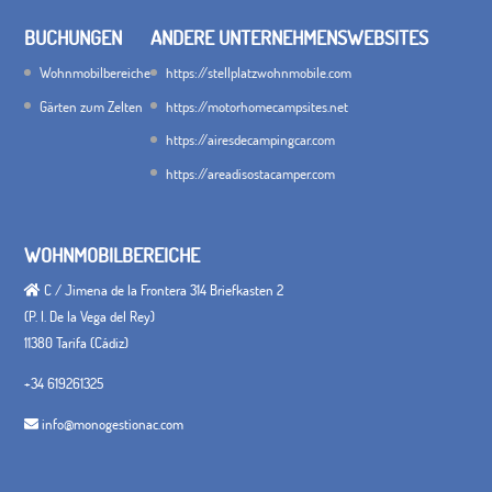
BUCHUNGEN
ANDERE UNTERNEHMENSWEBSITES
Wohnmobilbereiche
https://stellplatzwohnmobile.com
Gärten zum Zelten
https://motorhomecampsites.net
https://airesdecampingcar.com
https://areadisostacamper.com
WOHNMOBILBEREICHE
C / Jimena de la Frontera 314 Briefkasten 2
(P. I. De la Vega del Rey)
11380 Tarifa (Cádiz)
+34 619261325
info@monogestionac.com