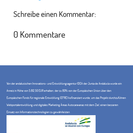
Schreibe einen Kommentar:
0 Kommentare
Von der andalusischen Innovations- und Entwicklungsagentur IDEA der Junta de Andalucía wurde ein
Anreiz in Höhe von 5.812,50 EUR erhalten, der zu 80% von der Europäischen Union über den
Europäischen Fonds für regionale Entwicklung (EFRE) kofinanziert wurde, um das Projekt durchzuführen
Webportalentwicklung und digitales Marketing Áreas Autocaravanas mit dem Ziel, einen besseren
Einsatz von Informationstechnologien zu gewährleisten