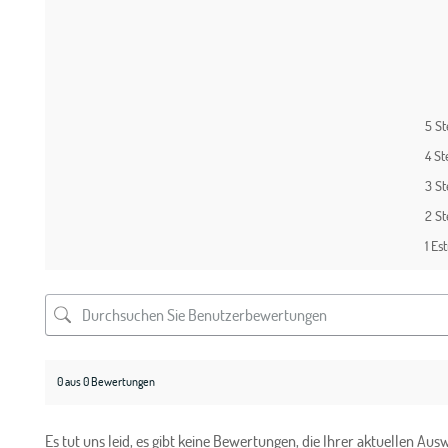
5 S
4 St
3 S
2 S
1 Est
0 aus 0 Bewertungen
Es tut uns leid, es gibt keine Bewertungen, die Ihrer aktuellen Au