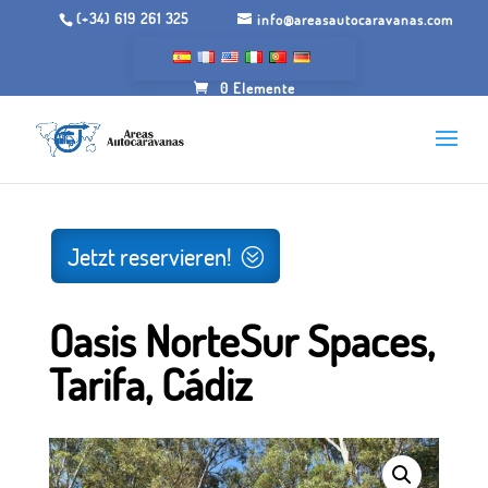
(+34) 619 261 325
info@areasautocaravanas.com
0 Elemente
Anfang
/.
Räume für Wohnmobile
/ Oasis NorteSur
Spaces, Tarifa, Cádiz
Jetzt reservieren!
Oasis NorteSur Spaces,
Tarifa, Cádiz