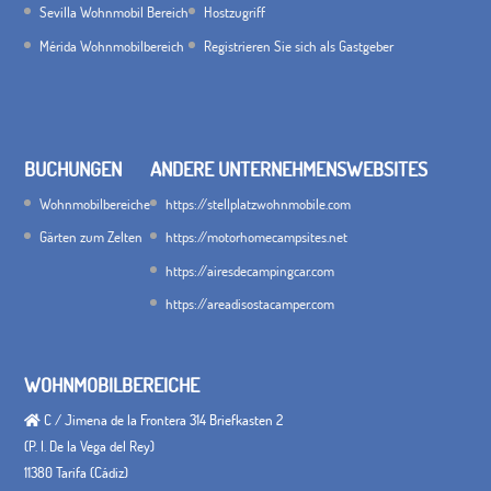
Sevilla Wohnmobil Bereich
Hostzugriff
Mérida Wohnmobilbereich
Registrieren Sie sich als Gastgeber
BUCHUNGEN
ANDERE UNTERNEHMENSWEBSITES
Wohnmobilbereiche
https://stellplatzwohnmobile.com
Gärten zum Zelten
https://motorhomecampsites.net
https://airesdecampingcar.com
https://areadisostacamper.com
WOHNMOBILBEREICHE
C / Jimena de la Frontera 314 Briefkasten 2
(P. I. De la Vega del Rey)
11380 Tarifa (Cádiz)