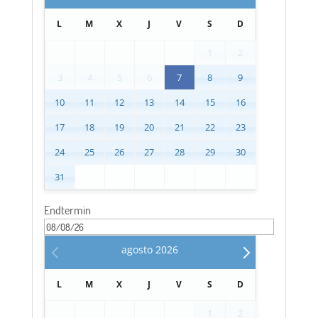
L
M
X
J
V
S
D
1
2
3
4
5
6
7
8
9
10
11
12
13
14
15
16
17
18
19
20
21
22
23
24
25
26
27
28
29
30
31
Endtermin
agosto
2026
L
M
X
J
V
S
D
1
2