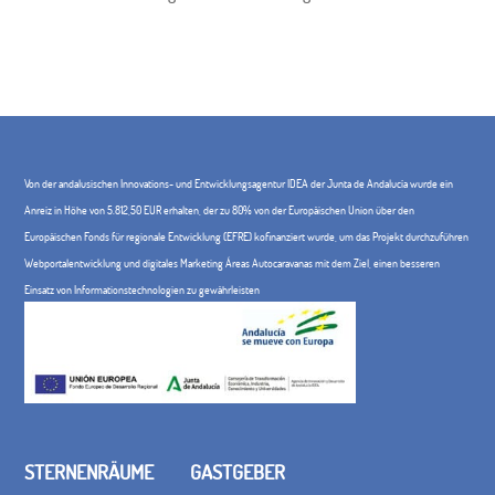
Von der andalusischen Innovations- und Entwicklungsagentur IDEA der Junta de Andalucía wurde ein
Anreiz in Höhe von 5.812,50 EUR erhalten, der zu 80% von der Europäischen Union über den
Europäischen Fonds für regionale Entwicklung (EFRE) kofinanziert wurde, um das Projekt durchzuführen
Webportalentwicklung und digitales Marketing Áreas Autocaravanas mit dem Ziel, einen besseren
Einsatz von Informationstechnologien zu gewährleisten
STERNENRÄUME
GASTGEBER