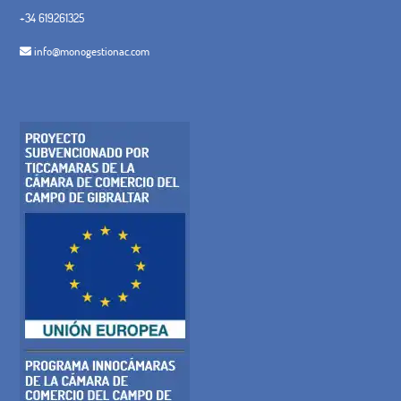
+34 619261325
info@monogestionac.com