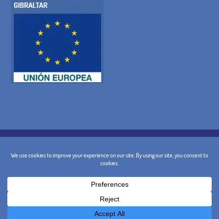
COOKIE-RICHTLINIE
DATENSCHUTZ-BESTIMMUNGEN
RECHTLICHE WARNUNG
ALLGEMEINE BEDINGUNGEN
STORNIERUNGSBEDINGUNGEN
KONTAKT
@ 2024 - Design und Marketing:
BusinessGo!