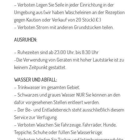
–
Verboten
Legen Sie Seile in jeder Einrichtung in der
Umgebung aus (wir haben Wäscheleinen an der Rezeption
gegen Kaution oder Verkauf von 20 Stück).
€
)
–
Verboten
Strom mit anderen Grundstücken teilen.
AUSRUHEN:
– Ruhezeiten sind ab 23:00 Uhr. bis 8:30 Uhr
-Die Verwendung von Geräten mit hoher Lautstärke ist zu
keinem Zeitpunkt gestattet.
WASSER UND ABFALL:
– Trinkwasser im gesamten Gebiet.
– Schwarzes und graues Wasser
NUR
Sie können an den
dafür vorgesehenen Stellen entleert werden.
– Der Be- und Entladebereich steht ausschließlich diesem
Service zur Verfügung.
–
Verboten
Waschen Sie Fahrzeuge, Fahrräder, Hunde,
Teppiche, Schuhe oder füllen Sie Wasserkrüge.
–
Verboten
Werfen Sie Tücher und Intimhygieneprodukte