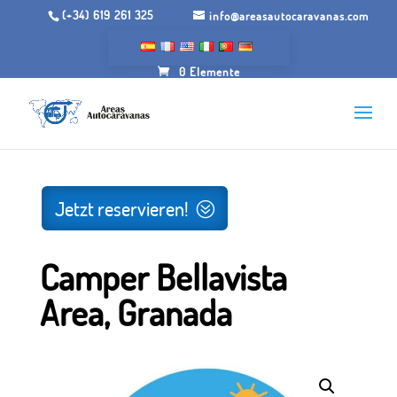
(+34) 619 261 325
info@areasautocaravanas.com
0 Elemente
Anfang
/.
Räume für Wohnmobile
/ Camper Bellavista,
Granada
Jetzt reservieren!
Camper Bellavista
Area, Granada