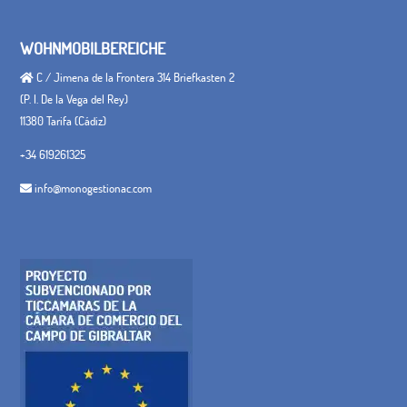
WOHNMOBILBEREICHE
C / Jimena de la Frontera 314 Briefkasten 2
(P. I. De la Vega del Rey)
11380 Tarifa (Cádiz)
+34 619261325
info@monogestionac.com