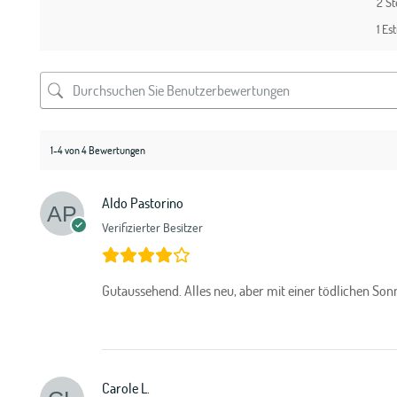
2 S
1 Est
1-4 von 4 Bewertungen
Aldo Pastorino
Verifizierter Besitzer
Gutaussehend. Alles neu, aber mit einer tödlichen Son
Carole L.