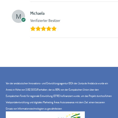
Michaela
Verifizierter Besitzer
Von der andalusischen Innovations- und Entwicklungsagentur IDEA der Junta de Andalucía wurde ein
Anreiz in Höhe von 5.812,50 EUR erhalten, der zu 80% von der Europäischen Union über den
Europäischen Fonds für regionale Entwicklung (EFRE) kofinanziert wurde, um das Projekt durchzuführen
Webportalentwicklung und digitales Marketing Áreas Autocaravanas mit dem Ziel, einen besseren
Einsatz von Informationstechnologien zu gewährleisten