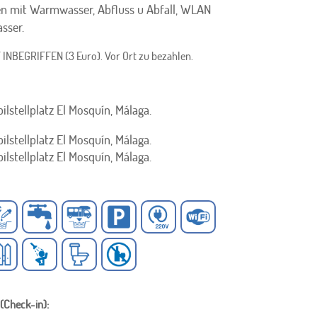
n mit Warmwasser, Abfluss u
Abfall, WLAN
sser.
INBEGRIFFEN (3 Euro). Vor Ort zu bezahlen.
stellplatz El Mosquín, Málaga.
stellplatz El Mosquín, Málaga.
stellplatz El Mosquín, Málaga.
 (Check-in):