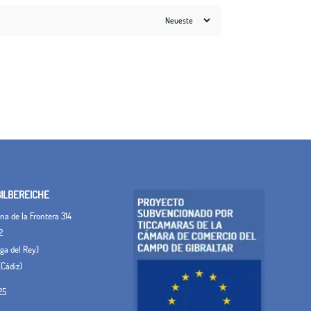
LBEREICHE
a de la Frontera 314
2
Vega del Rey)
(Cádiz)
25