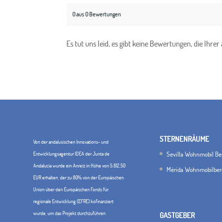
0 aus 0 Bewertungen
Es tut uns leid, es gibt keine Bewertungen, die Ihr
STERNENRÄUME
Von der andalusischen Innovations- und
Sevilla Wohnmobil Be
Entwicklungsagentur IDEA der Junta de
Andalucía wurde ein Anreiz in Höhe von 5.812,50
Mérida Wohnmobilber
EUR erhalten, der zu 80% von der Europäischen
Union über den Europäischen Fonds für
regionale Entwicklung (EFRE) kofinanziert
wurde, um das Projekt durchzuführen
GASTGEBER