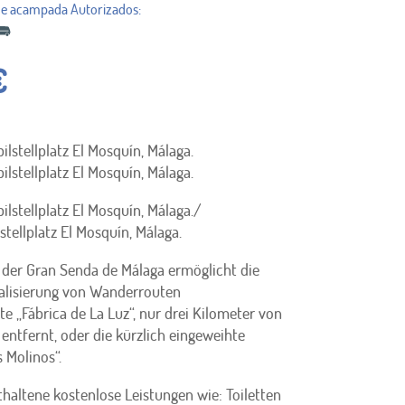
€
stellplatz El Mosquín, Málaga.
stellplatz El Mosquín, Málaga.
stellplatz El Mosquín, Málaga.
/
ellplatz El Mosquín, Málaga.
 der Gran Senda de Málaga ermöglicht die
ealisierung von Wanderrouten
te „Fábrica de La Luz“, nur drei Kilometer von
entfernt, oder die kürzlich eingeweihte
s Molinos“.
thaltene kostenlose Leistungen wie:
Toiletten