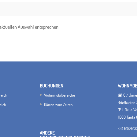
er aktuellen Auswahl entsprechen
BUCHUNGEN
WOHNMOBI
reich
Wohnmobilbereiche
C / Jimen
Briefkasten 
eich
Gärten zum Zelten
(P. I. De la 
11380 Tarifa 
+34 6192613
ANDERE