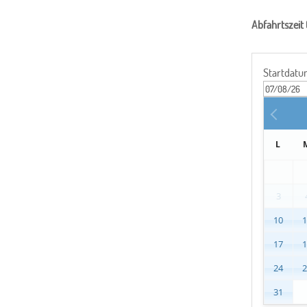
Abfahrtszeit
Startdat
L
3
10
17
24
31