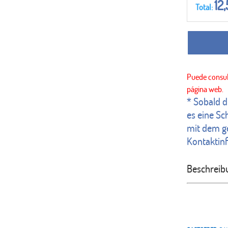
12
Total:
* Sobald d
es eine Sc
mit dem g
Kontaktin
Beschreib