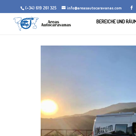
(+34) 619 261 325
info@areasautocaravanas.com
BEREICHE UND RÄU
Anfang
/.
Räume für Wohnmobile
/ Wohnmobilstell