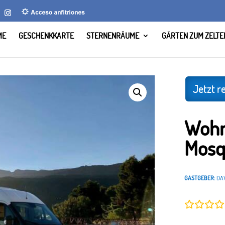
ME
GESCHENKKARTE
STERNENRÄUME
GÄRTEN ZUM ZELTE
platz El Mosquín, Málaga.
Jetzt r
Wohn
Mosq
GASTGEBER:
DA