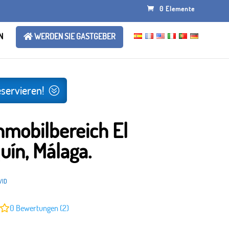
0 Elemente
N
WERDEN SIE GASTGEBER
eservieren!
mobilbereich El
uín, Málaga.
VID
0
Bewertungen (2)