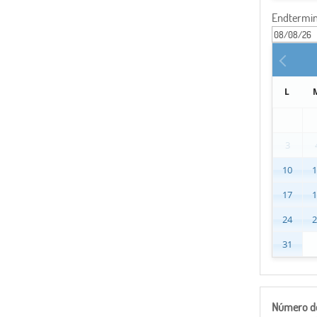
Endtermi
L
3
10
17
24
31
Número de 