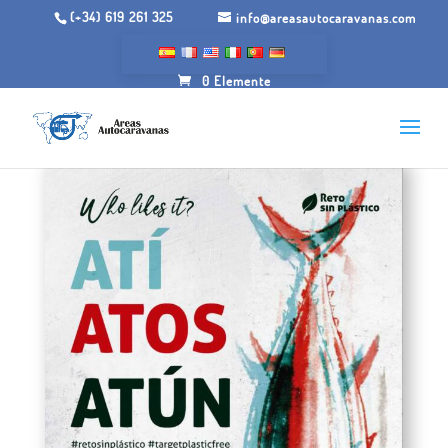
(+34) 619 261 325
info@areasautocaravanas.com
0 Elemente