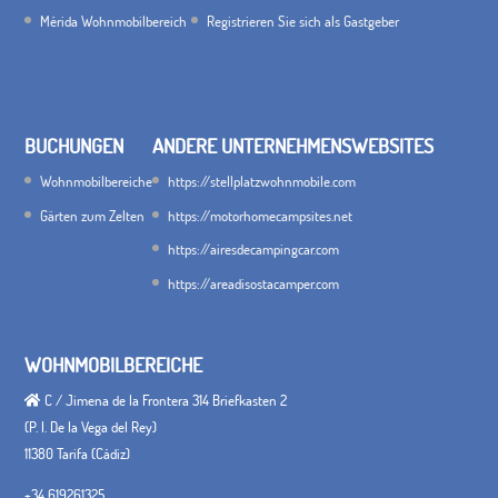
Mérida Wohnmobilbereich
Registrieren Sie sich als Gastgeber
BUCHUNGEN
ANDERE UNTERNEHMENSWEBSITES
Wohnmobilbereiche
https://stellplatzwohnmobile.com
Gärten zum Zelten
https://motorhomecampsites.net
https://airesdecampingcar.com
https://areadisostacamper.com
WOHNMOBILBEREICHE
C / Jimena de la Frontera 314 Briefkasten 2
(P. I. De la Vega del Rey)
11380 Tarifa (Cádiz)
+34 619261325