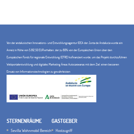
Von der andalusischen Innovations- und Entwicklungsagentur IDEA der Junta de Andalucía wurde ein
Anreiz in Höhe von 5.812,50 EUR erhalten, der zu 80% von der Europäischen Union über den
Europäischen Fonds für regionale Entwicklung (EFRE) kofinanziert wurde, um das Projekt durchzuführen
Webportalentwicklung und digitales Marketing Áreas Autocaravanas mit dem Ziel, einen besseren
Einsatz von Informationstechnologien zu gewährleisten
STERNENRÄUME
GASTGEBER
Sevilla Wohnmobil Bereich
Hostzugriff