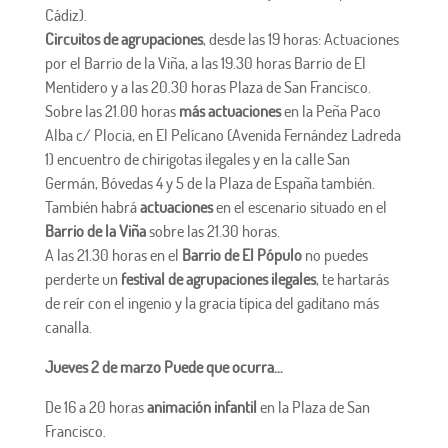
Cádiz).
Circuitos de agrupaciones
, desde las 19 horas: Actuaciones
por el Barrio de la Viña, a las 19.30 horas Barrio de El
Mentidero y a las 20.30 horas Plaza de San Francisco.
Sobre las 21.00 horas
más actuaciones
en la Peña Paco
Alba c/ Plocia, en El Pelícano (Avenida Fernández Ladreda
1) encuentro de chirigotas ilegales y en la calle San
Germán, Bóvedas 4 y 5 de la Plaza de España también.
También habrá
actuaciones
en el escenario situado en el
Barrio de la Viña
sobre las 21.30 horas.
A las 21.30 horas en el
Barrio de El Pópulo
no puedes
perderte un
festival de agrupaciones ilegales
, te hartarás
de reír con el ingenio y la gracia típica del gaditano más
canalla.
Jueves 2 de marzo Puede que ocurra…
De 16 a 20 horas
animación infantil
en la Plaza de San
Francisco.