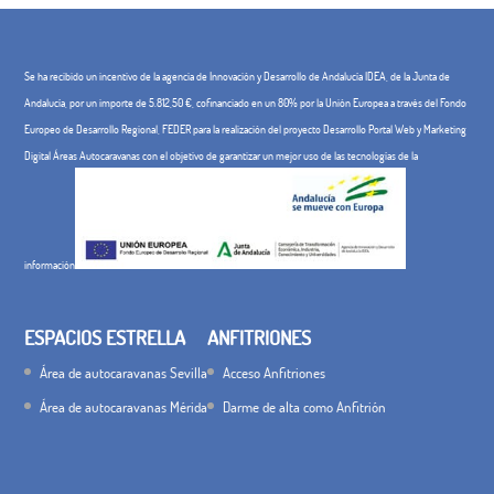
Se ha recibido un incentivo de la agencia de Innovación y Desarrollo de Andalucía IDEA, de la Junta de
Andalucía, por un importe de 5.812,50 €, cofinanciado en un 80% por la Unión Europea a través del Fondo
Europeo de Desarrollo Regional, FEDER para la realización del proyecto Desarrollo Portal Web y Marketing
Digital Áreas Autocaravanas con el objetivo de garantizar un mejor uso de las tecnologías de la
información
ESPACIOS ESTRELLA
ANFITRIONES
Área de autocaravanas Sevilla
Acceso Anfitriones
Área de autocaravanas Mérida
Darme de alta como Anfitrión