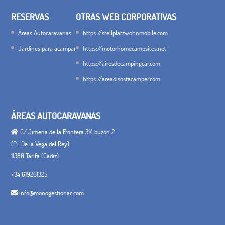
RESERVAS
OTRAS WEB CORPORATIVAS
Áreas Autocaravanas
https://stellplatzwohnmobile.com
Jardines para acampar
https://motorhomecampsites.net
https://airesdecampingcar.com
https://areadisostacamper.com
ÁREAS AUTOCARAVANAS
C/ Jimena de la Frontera 314 buzón 2
(P.I. De la Vega del Rey)
11380 Tarifa (Cádiz)
+34 619261325
info@monogestionac.com