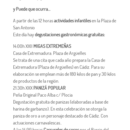
y Puede que ocurra…
A partir de las 12 horas
actividades infantiles
en la Plaza de
San Antonio
Este día hay
degustaciones gastronómicas gratuitas:
14:00h XXII
MIGAS EXTREMEÑAS
Casa de Extremadura. Plaza de Argüelles
Se trata de una cita que cada año prepara la Casa de
Extremadura (Plaza de Argüelles) en Cádiz. Para su
elaboración se emplean más de 180 kilos de pan y 30 kilos
de productos de la región.
21:30h XXX
PANIZÁ POPULAR
Peña Original Paco Alba c/ Plocia
Degustación gratuita de panizas (elaboradas a base de
harina de garbanzo). En esta celebración se otorga la
paniza de oro a un personaje destacado de Cádiz. Con
actuaciones carnavalescas..
A las 14.00 horas
Carruseles de coros
por el Barrio del