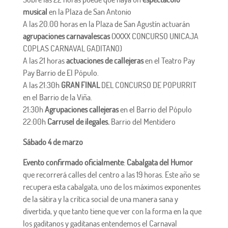
musical
en la Plaza de San Antonio
A las 20.00 horas en la Plaza de San Agustín actuarán
agrupaciones carnavalescas
(XXXX CONCURSO UNICAJA
COPLAS CARNAVAL GADITANO)
A las 21 horas
actuaciones de callejeras
en el Teatro Pay
Pay Barrio de El Pópulo.
A las 21:30h
GRAN FINAL
DEL CONCURSO DE POPURRIT
en el Barrio de la Viña.
21:30h
Agrupaciones callejeras
en el Barrio del Pópulo
22:00h
Carrusel de ilegales.
Barrio del Mentidero
Sábado 4 de marzo
Evento confirmado oficialmente
:
Cabalgata del Humor
que recorrerá calles del centro a las 19 horas. Este año se
recupera esta cabalgata, uno de los máximos exponentes
de la sátira y la crítica social de una manera sana y
divertida, y que tanto tiene que ver con la forma en la que
los gaditanos y gaditanas entendemos el Carnaval