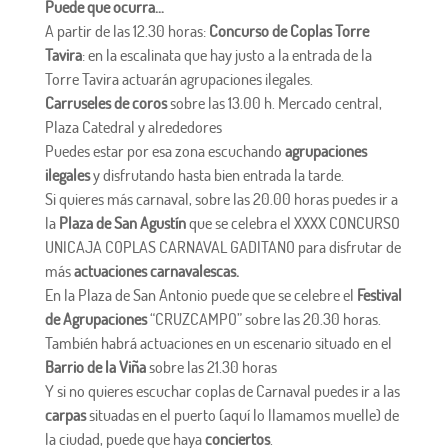
Puede que ocurra…
A partir de las 12.30 horas:
Concurso de Coplas Torre
Tavira
: en la escalinata que hay justo a la entrada de la
Torre Tavira actuarán agrupaciones ilegales.
Carruseles de coros
sobre las 13.00 h. Mercado central,
Plaza Catedral y alrededores
Puedes estar por esa zona escuchando
agrupaciones
ilegales
y disfrutando hasta bien entrada la tarde.
Si quieres más carnaval, sobre las 20.00 horas puedes ir a
la
Plaza de San Agustín
que se celebra el XXXX CONCURSO
UNICAJA COPLAS CARNAVAL GADITANO para disfrutar de
más
actuaciones carnavalescas.
En la Plaza de San Antonio puede que se celebre el
Festival
de Agrupaciones
“CRUZCAMPO” sobre las 20.30 horas.
También habrá actuaciones en un escenario situado en el
Barrio de la Viña
sobre las 21.30 horas
Y si no quieres escuchar coplas de Carnaval puedes ir a las
carpas
situadas en el puerto (aquí lo llamamos muelle) de
la ciudad, puede que haya
conciertos
.