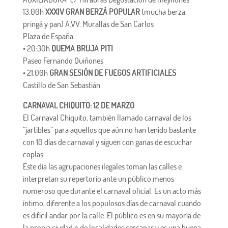
13:00h
XXXIV GRAN BERZÁ POPULAR
(mucha berza,
pringá y pan) A.VV. Murallas de San Carlos
Plaza de España
• 20:30h
QUEMA BRUJA PITI
Paseo Fernando Quiñones
• 21.00h
GRAN SESIÓN DE FUEGOS ARTIFICIALES
Castillo de San Sebastián
CARNAVAL CHIQUITO: 12 DE MARZO
El Carnaval Chiquito, también llamado carnaval de los
“jartibles” para aquellos que aún no han tenido bastante
con 10 días de carnaval y siguen con ganas de escuchar
coplas.
Este día las agrupaciones ilegales toman las calles e
interpretan su repertorio ante un público menos
numeroso que durante el carnaval oficial. Es un acto más
íntimo, diferente a los populosos días de carnaval cuando
es difícil andar por la calle. El público es en su mayoría de
la propia ciudad o de localidades cercanas y es una buena