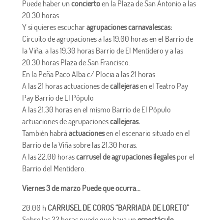
Puede haber un
concierto
en la Plaza de San Antonio a las
20.30 horas
Y si quieres escuchar
agrupaciones carnavalescas:
Circuito de agrupaciones a las 19.00 horas en el Barrio de
la Viña, a las 19.30 horas Barrio de El Mentidero y a las
20.30 horas Plaza de San Francisco.
En la Peña Paco Alba c/ Plocia a las 21 horas
A las 21 horas actuaciones de
callejeras
en el Teatro Pay
Pay Barrio de El Pópulo
A las 21.30 horas en el mismo Barrio de El Pópulo
actuaciones de agrupaciones
callejeras.
También habrá
actuaciones
en el escenario situado en el
Barrio de la Viña sobre las 21.30 horas.
A las 22.00 horas
carrusel de agrupaciones ilegales
por el
Barrio del Mentidero.
Viernes 3 de marzo Puede que ocurra…
20.00 h
CARRUSEL DE COROS “BARRIADA DE LORETO”
Sobre las 22 horas puede que haya un
espectáculo