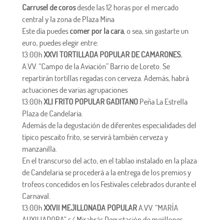
Carrusel de coros
desde las 12 horas por el mercado
central y la zona de Plaza Mina
Este día puedes
comer por la cara
, o sea, sin gastarte un
euro, puedes elegir entre:
13:00h
XXVI TORTILLADA POPULAR DE CAMARONES.
A.VV. “Campo de la Aviación” Barrio de Loreto. Se
repartirán tortillas regadas con cerveza. Además, habrá
actuaciones de varias agrupaciones
13:00h
XLI FRITO POPULAR GADITANO
Peña La Estrella
Plaza de Candelaria.
Además de la degustación de diferentes especialidades del
típico pescaito frito, se servirá también cerveza y
manzanilla.
En el transcurso del acto, en el tablao instalado en la plaza
de Candelaria se procederá a la entrega de los premios y
trofeos concedidos en los Festivales celebrados durante el
Carnaval.
13:00h
XXVII MEJILLONADA POPULAR
A.VV. “MARÍA
AUXILIADORA” c/ Mirabrás Degustación de mejillones