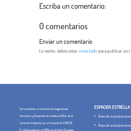
Escriba un comentario:
0 comentarios
Enviar un comentario
Lo siento, debes estar
conectado
para publicar un 
ESPACIOS ESTRELLA
Se ha recibido un incentivo de la agencia de
Área de autocaravanas
Innovación y Desarrollo de Andalucía IDEA, de la
Junta de Andalucía, por un importe de 5.812,50
Área de autocaravana
€, cofinanciado en un 80% por la Unión Europea