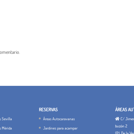
comentario.
RESERVAS
ÁREAS AU
 Sevilla
Áreas Autocaravanas
C/ Jimena
buzón 2
s Mérida
Jardines para acampar
(P.I. De la V