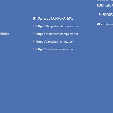
11380 Tarifa 
+34 6192613
OTRAS WEB CORPORATIVAS
info@mon
https://stellplatzwohnmobile.com
fitrión
https://motorhomecampsites.net
https://airesdecampingcar.com
https://areadisostacamper.com