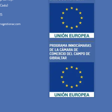
(Cádiz)
25
ogestionac.com