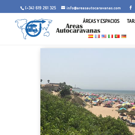
(+34) 619 261 325
info@areasautocaravanas.com
ÁREAS Y ESPACIOS
TAR