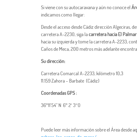
Si viene con su autocaravana y aún no conoce el
Ár
indicamos como llegar:
Desde el acceso desde Cádiz dirección Algeciras, des
carretera A-2230, siga la
carretera hacia El Palmar
hacia su izquierda y tome la carretera A-2233, con
Caños de Meca, 200 metros más adelante encontrar
Su dirección:
Carretera Comarcal A-2233, kilómetro 10,3
11.159 Zahora – Barbate (Cádiz)
Coordenadas GPS :
36°11’54” N 6° 2′ 3″O
Puede leer más información sobre el Área desde aq
zahora-los-canos-de-meca/