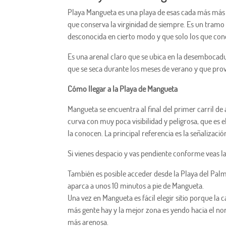
Playa Mangueta es una playa de esas cada más más
que conserva la virginidad de siempre. Es un tramo 
desconocida en cierto modo y que solo los que cono
Es una arenal claro que se ubica en la desembocad
que se seca durante los meses de verano y que prov
Cómo llegar a la Playa de Mangueta
Mangueta se encuentra al final del primer carril de 
curva con muy poca visibilidad y peligrosa, que es 
la conocen. La principal referencia es la señalizació
Si vienes despacio y vas pendiente conforme veas l
También es posible acceder desde la Playa del Palma
aparca a unos 10 minutos a pie de Mangueta.
Una vez en Mangueta es fácil elegir sitio porque la
más gente hay y la mejor zona es yendo hacia el nor
más arenosa.