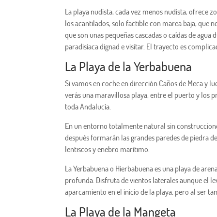
La playa nudista, cada vez menos nudista, ofrece zo
los acantilados, solo factible con marea baja, que n
que son unas pequeñas cascadas o caídas de agua d
paradisíaca dignad e visitar. El trayecto es complic
La Playa de la Yerbabuena
Si vamos en coche en dirección Caños de Meca y lueg
verás una maravillosa playa, entre el puerto y los p
toda Andalucía.
En un entorno totalmente natural sin construccione
después formarán las grandes paredes de piedra de
lentiscos y enebro marítimo.
La Yerbabuena o Hierbabuena es una playa de aren
profunda. Disfruta de vientos laterales aunque el le
aparcamiento en el inicio de la playa, pero al ser ta
La Playa de la Mangeta