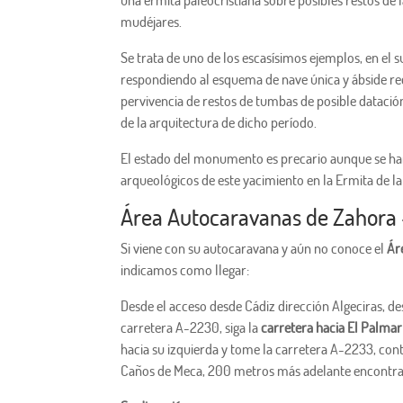
una ermita paleocristiana sobre posibles restos de la
mudéjares.
Se trata de uno de los escasísimos ejemplos, en el su
respondiendo al esquema de nave única y ábside recta
pervivencia de restos de tumbas de posible datación
de la arquitectura de dicho período.
El estado del monumento es precario aunque se han
arqueológicos de este yacimiento en la Ermita de la 
Área Autocaravanas de Zahora 
Si viene con su autocaravana y aún no conoce el
Ár
indicamos como llegar:
Desde el acceso desde Cádiz dirección Algeciras, des
carretera A-2230, siga la
carretera hacia El Palmar
hacia su izquierda y tome la carretera A-2233, con
Caños de Meca, 200 metros más adelante encontrar