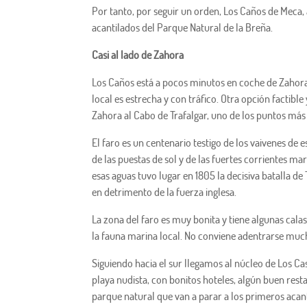
Por tanto, por seguir un orden, Los Caños de Meca, a
acantilados del Parque Natural de la Breña.
Casi al lado de Zahora
Los Caños está a pocos minutos en coche de Zahora.
local es estrecha y con tráfico. Otra opción factib
Zahora al Cabo de Trafalgar, uno de los puntos más
El faro es un centenario testigo de los vaivenes de 
de las puestas de sol y de las fuertes corrientes m
esas aguas tuvo lugar en 1805 la decisiva batalla d
en detrimento de la fuerza inglesa.
La zona del faro es muy bonita y tiene algunas cal
la fauna marina local. No conviene adentrarse much
Siguiendo hacia el sur llegamos al núcleo de Los Cas
playa nudista, con bonitos hoteles, algún buen rest
parque natural que van a parar a los primeros acan