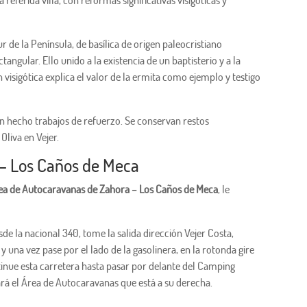
 referida villa, con reformas significativas visigóticas y
r de la Península, de basílica de origen paleocristiano
ngular. Ello unido a la existencia de un baptisterio y a la
 visigótica explica el valor de la ermita como ejemplo y testigo
 hecho trabajos de refuerzo. Se conservan restos
Oliva en Vejer.
– Los Caños de Meca
ea de Autocaravanas de Zahora – Los Caños de Meca
, le
de la nacional 340, tome la salida dirección Vejer Costa,
y una vez pase por el lado de la gasolinera, en la rotonda gire
tinue esta carretera hasta pasar por delante del Camping
á el Área de Autocaravanas que está a su derecha.