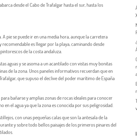
barca desde el Cabo de Trafalgar hasta el sur, hasta los
 A pie se puede ir en una media hora, aunque la carretera
le y recomendable es llegar por la playa, caminando desde
 pintorescos de la costa andaluza.
estas aguas y se asoma a un acantilado con vistas muy bonitas
arinas de la zona. Unos paneles informativos recuerdan que en
e Trafalgar, que supuso el declive del poder marítimo de España
as para bañarse y amplias zonas de rocas ideales para conocer
o en el agua ya que la zona es conocida por sus peligrosidad.
tillejos, con unas pequeñas calas que son la antesala de la
aurante y sobre todo bellos paisajes de los primeros pinares del
tilados.