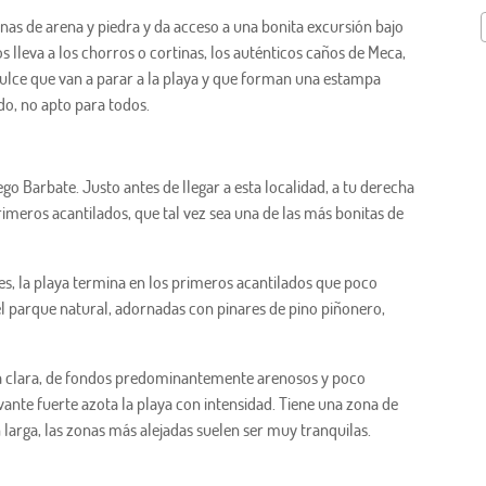
nas de arena y piedra y da acceso a una bonita excursión bajo
os lleva a los chorros o cortinas, los auténticos caños de Meca,
ulce que van a parar a la playa y que forman una estampa
ado, no apto para todos.
o Barbate. Justo antes de llegar a esta localidad, a tu derecha
rimeros acantilados, que tal vez sea una de las más bonitas de
s, la playa termina en los primeros acantilados que poco
l parque natural, adornadas con pinares de pino piñonero,
a clara, de fondos predominantemente arenosos y poco
vante fuerte azota la playa con intensidad. Tiene una zona de
n larga, las zonas más alejadas suelen ser muy tranquilas.