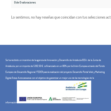
0 de 0 valoraciones
Lo sentimos, no hay reseñas que coincidan con tus selecciones act
Se ha recibido un incentivo de la agencia de Innovación y Desarrollo de Andalucía IDEA, de la Junta de
Andalucía, por un importe de 5.812,50 €, cofinanciado en un 80% por la Unión Europea a través del Fondo
Europeo de Desarrollo Regional, FEDER para la realización del proyecto Desarrollo Portal Web y Marketing
Digital Áreas Autocaravanas con el objetivo de garantizar un mejor uso de las tecnologías de la
información