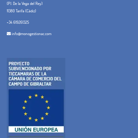
(P.I. De la Vega del Rey)
11380 Tarifa (Cádiz)
+34 619261325
info@monogestionac.com