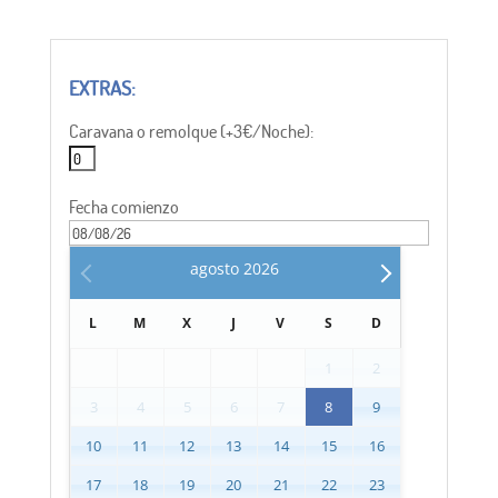
Caravana o remolque (+3€/Noche):
Fecha comienzo
agosto
2026
L
M
X
J
V
S
D
1
2
3
4
5
6
7
8
9
10
11
12
13
14
15
16
17
18
19
20
21
22
23