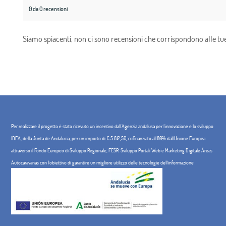
0 da 0 recensioni
Siamo spiacenti, non ci sono recensioni che corrispondono alle tue 
Per realizzare il progetto è stato ricevuto un incentivo dall'Agenzia andalusa per l'innovazione e lo sviluppo
IDEA, della Junta de Andalucía, per un importo di € 5.812,50, cofinanziato all'80% dall'Unione Europea
attraverso il Fondo Europeo di Sviluppo Regionale, FESR. Sviluppo Portali Web e Marketing Digitale Áreas
Autocaravanas con l'obiettivo di garantire un migliore utilizzo delle tecnologie dell'informazione