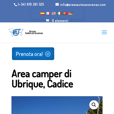
(+34) 619 261 325
info@areasautocaravanas.com
0 elementi
Inizio
/
Spazi per camper
/ Area camper di Ubrique.Cádiz
Prenota ora!
Area camper di
Ubrique, Cadice