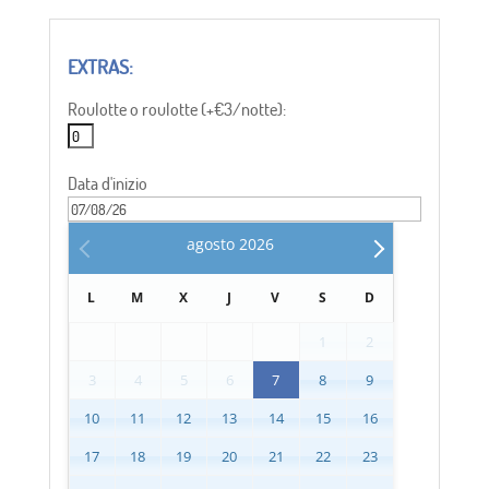
Roulotte o roulotte (+€3/notte):
Data d'inizio
agosto
2026
L
M
X
J
V
S
D
1
2
3
4
5
6
7
8
9
10
11
12
13
14
15
16
17
18
19
20
21
22
23