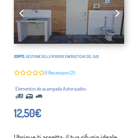
OSPITE:
GESTIONE DELLE RISORSE ENERGETICHE DEL SUD
0
Recensioni (2)
12,50
€
Ubrique ti aspetta: il tuo rifugio ideale