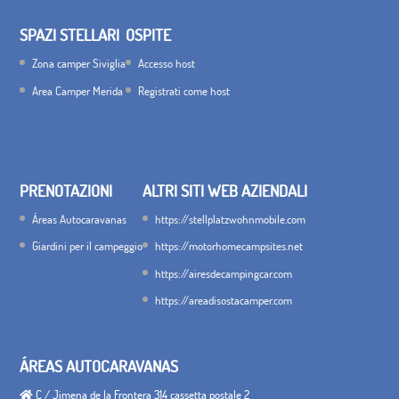
SPAZI STELLARI
OSPITE
Zona camper Siviglia
Accesso host
Area Camper Merida
Registrati come host
PRENOTAZIONI
ALTRI SITI WEB AZIENDALI
Áreas Autocaravanas
https://stellplatzwohnmobile.com
Giardini per il campeggio
https://motorhomecampsites.net
https://airesdecampingcar.com
https://areadisostacamper.com
ÁREAS AUTOCARAVANAS
C / Jimena de la Frontera 314 cassetta postale 2