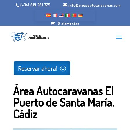
(+34) 619 261 325
info@areasautocaravanas.com
0 elementos
Inicio
/
Espacios para autocaravanas
/ Área
Autocaravanas El Puerto de Santa María. Cádiz
Reservar ahora!
Área Autocaravanas El
Puerto de Santa María.
Cádiz