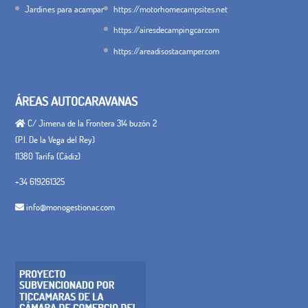
Jardines para acampar
https://motorhomecampsites.net
https://airesdecampingcar.com
https://areadisostacamper.com
ÁREAS AUTOCARAVANAS
C/ Jimena de la Frontera 314 buzón 2
(P.I. De la Vega del Rey)
11380 Tarifa (Cádiz)
+34 619261325
info@monogestionac.com