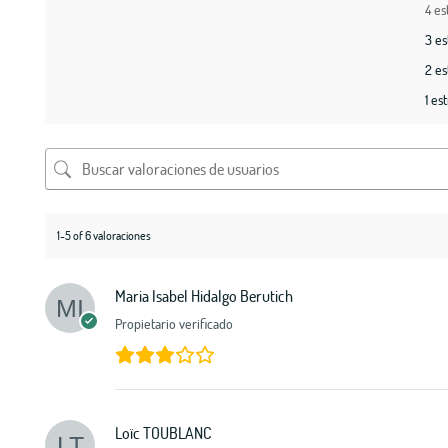
4 es
3 es
2 es
1 est
1-5 of 6 valoraciones
Maria Isabel Hidalgo Berutich
Propietario verificado
Loïc TOUBLANC