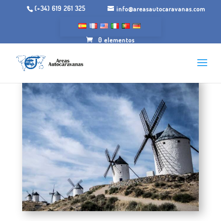
(+34) 619 261 325
info@areasautocaravanas.com
0 elementos