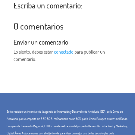
Escriba un comentario:
0 comentarios
Enviar un comentario
Lo siento, debes estar
conectado
para publicar un
comentario.
Se ha recibido un incentivo de la agencia de Innovación y Desarrollo de Andalucía IDEA, de la Junta de
Andalucía, por un importe de 5.812,50 €, cofinanciado en un 80% por la Unión Europea a través del Fondo
Europeo de Desarrollo Regional, FEDER para la realización del proyecto Desarrollo Portal Web y Marketing
Digital Áreas Autocaravanas con el objetivo de garantizar un mejor uso de las tecnologías de la