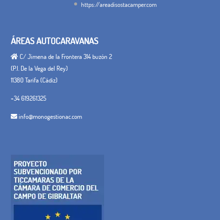
https://areadisostacamper.com
ÁREAS AUTOCARAVANAS
C/ Jimena de la Frontera 314 buzón 2
(P.I. De la Vega del Rey)
11380 Tarifa (Cádiz)
+34 619261325
info@monogestionac.com