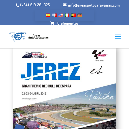
(+34) 619 261 325
info@areasautocaravanas.com
0 elementos