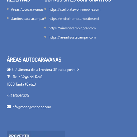
Áreas Autocaravanas
https://stellplatzwohnmobile.com
Jardins para acampar
https://motorhomecampsites.net
https://airesdecampingcar.com
https://areadisostacamper.com
ÁREAS AUTOCARAVANAS
C / Jimena de la Frontera 314 caixa postal 2
(P.I. De la Vega del Rey)
11380 Tarifa (Cádiz)
+34 619261325
info@monogestionac.com