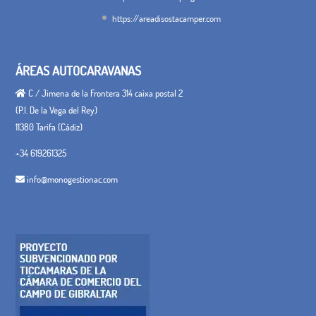
https://areadisostacamper.com
ÁREAS AUTOCARAVANAS
C / Jimena de la Frontera 314 caixa postal 2
(P.I. De la Vega del Rey)
11380 Tarifa (Cádiz)
+34 619261325
info@monogestionac.com