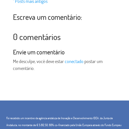
" Posts mais antigos
Escreva um comentário:
0 comentários
Envie um comentário
Me desculpe, você deve estar
conectado
postar um
comentário.
Foi recebido um incentivo da agência andaluza de Inovação e Desenvolvimento IDEA, da Junta de
Andalucía, no montante de € 5.812,50, 80% co-financiado pela União Europeia através do Fundo Europeu