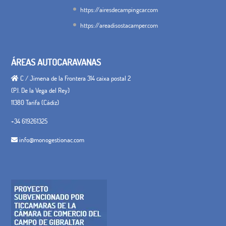
https://airesdecampingcar.com
https://areadisostacamper.com
ÁREAS AUTOCARAVANAS
C / Jimena de la Frontera 314 caixa postal 2
(P.I. De la Vega del Rey)
11380 Tarifa (Cádiz)
+34 619261325
info@monogestionac.com