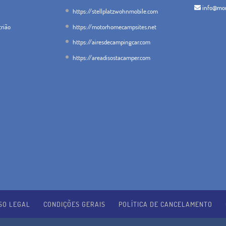
info@mon
https://stellplatzwohnmobile.com
trião
https://motorhomecampsites.net
https://airesdecampingcar.com
https://areadisostacamper.com
SO LEGAL
CONDIÇÕES GERAIS
POLÍTICA DE CANCELAMENTO