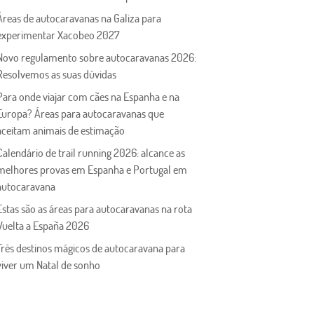
Áreas de autocaravanas na Galiza para
experimentar Xacobeo 2027
Novo regulamento sobre autocaravanas 2026:
Resolvemos as suas dúvidas
Para onde viajar com cães na Espanha e na
Europa? Áreas para autocaravanas que
aceitam animais de estimação
Calendário de trail running 2026: alcance as
melhores provas em Espanha e Portugal em
autocaravana
Estas são as áreas para autocaravanas na rota
Vuelta a España 2026
Três destinos mágicos de autocaravana para
viver um Natal de sonho