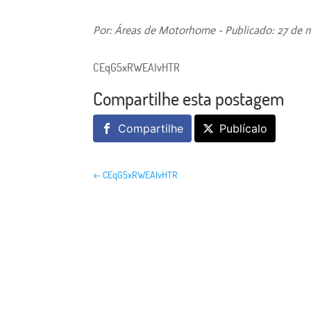
Por: Áreas de Motorhome - Publicado: 27 de 
CEqG5xRWEAIvHTR
Compartilhe esta postagem
Compartilhe
Publícalo
←
CEqG5xRWEAIvHTR