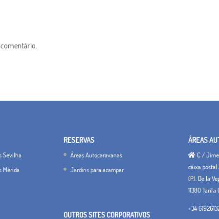
 comentário.
RESERVAS
ÁREAS AU
s Sevilha
Áreas Autocaravanas
C / Jimen
caixa postal 
s Mérida
Jardins para acampar
(P.I. De la V
11380 Tarifa 
+34 6192613
OUTROS SITES CORPORATIVOS