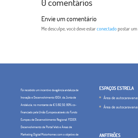
0 comentários
Envie um comentário
Me desculpe, você deve estar
conectado
postar um
ESPAÇOS ESTRELA
Foi recebido um incentivo da agência andaluza de
Área de autocaravana
Inovação e Desenvolvimento IDEA, da Junta de
Andalucía, no montante de € 5.812,50, 80% co-
Área de autocaravana
financiado pela União Europeia através do Fundo
Europeu de Desenvolvimento Regional, FEDER.
Desenvolvimento de Portal Web e Áreas de
Marketing Digital Motorhomes com o objetivo de
ANFITRIÕES