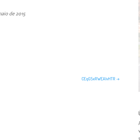
maio de 2015
CEqG5xRWEAIvHTR
→