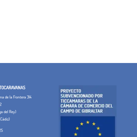
TOCARAVANAS
a de la Frontera 314
2
ega del Rey)
(Cádiz)
25