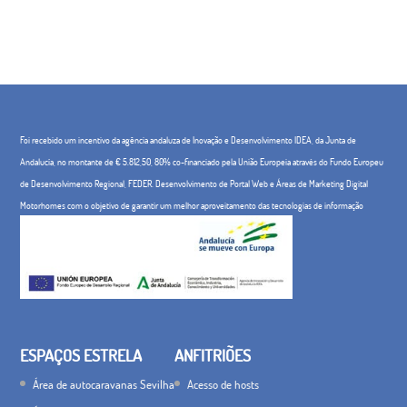
Foi recebido um incentivo da agência andaluza de Inovação e Desenvolvimento IDEA, da Junta de
Andalucía, no montante de € 5.812,50, 80% co-financiado pela União Europeia através do Fundo Europeu
de Desenvolvimento Regional, FEDER. Desenvolvimento de Portal Web e Áreas de Marketing Digital
Motorhomes com o objetivo de garantir um melhor aproveitamento das tecnologias de informação
ESPAÇOS ESTRELA
ANFITRIÕES
Área de autocaravanas Sevilha
Acesso de hosts