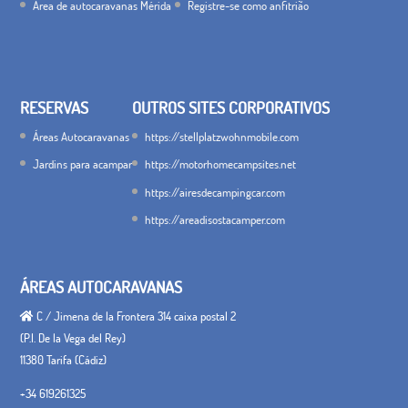
Área de autocaravanas Mérida
Registre-se como anfitrião
RESERVAS
OUTROS SITES CORPORATIVOS
Áreas Autocaravanas
https://stellplatzwohnmobile.com
Jardins para acampar
https://motorhomecampsites.net
https://airesdecampingcar.com
https://areadisostacamper.com
ÁREAS AUTOCARAVANAS
C / Jimena de la Frontera 314 caixa postal 2
(P.I. De la Vega del Rey)
11380 Tarifa (Cádiz)
+34 619261325