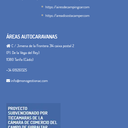
https://airesdecampingcar.com
https://areadisostacamper.com
ÁREAS AUTOCARAVANAS
C / Jimena de la Frontera 314 caixa postal 2
(P.I. De la Vega del Rey)
11380 Tarifa (Cádiz)
+34 619261325
info@monogestionac.com