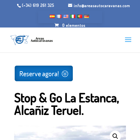
(+34) 619 261 325
info@areasautocaravanas.com
0 elementos
Início
/
Espaços para motorhome
/ Stop & Go La
Aguanca, Alcañiz Teruel.
Reserve agora!
Stop & Go La Estanca,
Alcañiz Teruel.