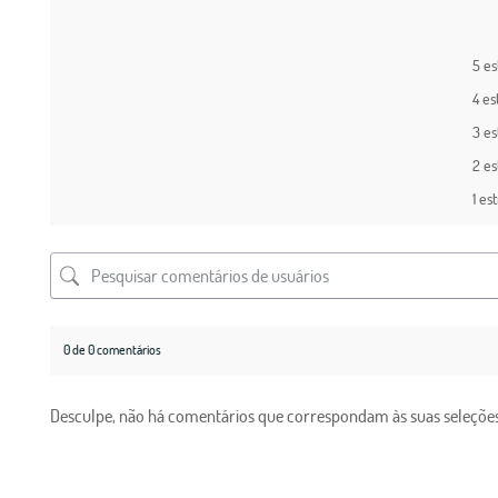
5 es
4 es
3 es
2 es
1 es
0 de 0 comentários
Desculpe, não há comentários que correspondam às suas seleções