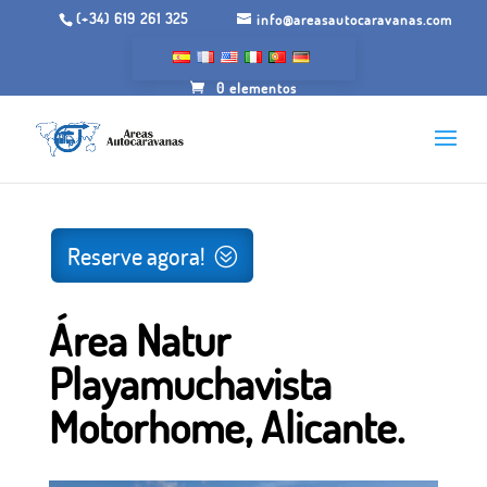
(+34) 619 261 325
info@areasautocaravanas.com
0 elementos
Início
/
Espaços para motorhome
/ Área de
Autocaravanas Natur Playamuchavista, Alicante.
Reserve agora!
Área Natur
Playamuchavista
Motorhome, Alicante.