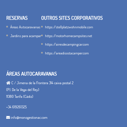
RESERVAS
OUTROS SITES CORPORATIVOS
Áreas Autocaravanas
https://stellplatzwohnmobile.com
Jardins para acampar
https://motorhomecampsites.net
https://airesdecampingcar.com
https://areadisostacamper.com
ÁREAS AUTOCARAVANAS
C / Jimena de la Frontera 314 caixa postal 2
(P.I. De la Vega del Rey)
11380 Tarifa (Cádiz)
+34 619261325
info@monogestionac.com