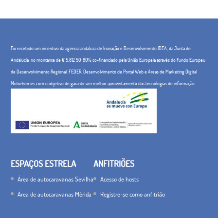
Foi recebido um incentivo da agência andaluza de Inovação e Desenvolvimento IDEA, da Junta de
Andalucía, no montante de € 5.812,50, 80% co-financiado pela União Europeia através do Fundo Europeu
de Desenvolvimento Regional, FEDER. Desenvolvimento de Portal Web e Áreas de Marketing Digital
Motorhomes com o objetivo de garantir um melhor aproveitamento das tecnologias de informação
ESPAÇOS ESTRELA
ANFITRIÕES
Área de autocaravanas Sevilha
Acesso de hosts
Área de autocaravanas Mérida
Registre-se como anfitrião