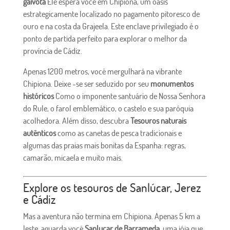
gaivota
Ele espera você em Chipiona, um oásis
estrategicamente localizado no pagamento pitoresco de
ouro e na costa da Grajeela. Este enclave privilegiado é o
ponto de partida perfeito para explorar o melhor da
província de Cádiz.
Apenas 1200 metros, você mergulhará na vibrante
Chipiona. Deixe -se ser seduzido por seu
monumentos
históricos
Como o imponente santuário de Nossa Senhora
do Rule, o farol emblemático, o castelo e sua paróquia
acolhedora. Além disso, descubra
Tesouros naturais
autênticos
como as canetas de pesca tradicionais e
algumas das praias mais bonitas da Espanha: regras,
camarão, micaela e muito mais.
Explore os tesouros de Sanlúcar, Jerez
e Cádiz
Mas a aventura não termina em Chipiona. Apenas 5 km a
leste, aguarda você
Sanlucar de Barrameda
, uma jóia que