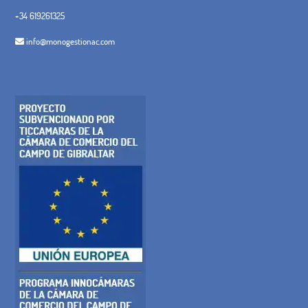
+34 619261325
info@monogestionac.com