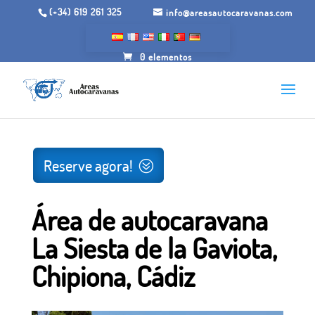
(+34) 619 261 325
info@areasautocaravanas.com
0 elementos
Início
/
Espaços para motorhome
/ Área de autocaravana
La Siesta de la Gaviota, Chipiona, Cádiz
Reserve agora!
Área de autocaravana
La Siesta de la Gaviota,
Chipiona, Cádiz