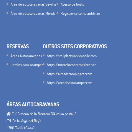
Área de autocaravanas Sevilha
Acesso de hosts
Área de autocaravanas Mérida
Registre-se como anfitrião
RESERVAS
OUTROS SITES CORPORATIVOS
Áreas Autocaravanas
https://stellplatzwohnmobile.com
Jardins para acampar
https://motorhomecampsites.net
https://airesdecampingcar.com
https://areadisostacamper.com
ÁREAS AUTOCARAVANAS
C / Jimena de la Frontera 314 caixa postal 2
(P.I. De la Vega del Rey)
11380 Tarifa (Cádiz)