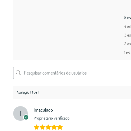
5 es
4 es
3 es
2 es
1 es
Avaliação 1-1 de 1
Imaculado
Proprietário verificado