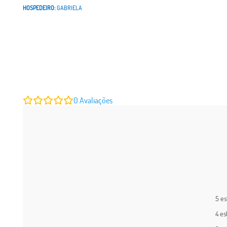
HOSPEDEIRO:
GABRIELA
0
Avaliações
5 es
4 es