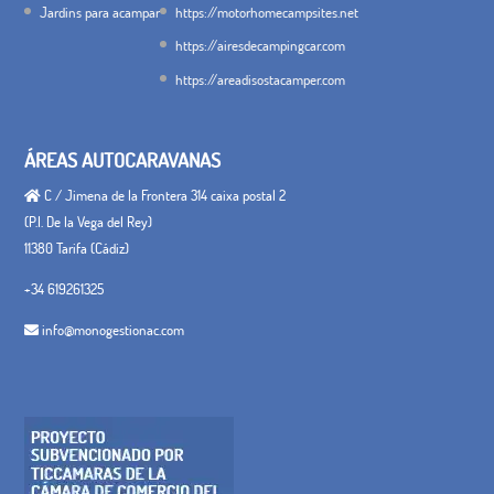
Jardins para acampar
https://motorhomecampsites.net
https://airesdecampingcar.com
https://areadisostacamper.com
ÁREAS AUTOCARAVANAS
C / Jimena de la Frontera 314 caixa postal 2
(P.I. De la Vega del Rey)
11380 Tarifa (Cádiz)
+34 619261325
info@monogestionac.com