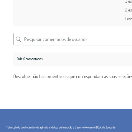
3 es
2 es
1 es
0 de 0 comentários
Desculpe, não há comentários que correspondam às suas seleções
Foi recebido um incentivo da agência andaluza de Inovação e Desenvolvimento IDEA, da Junta de