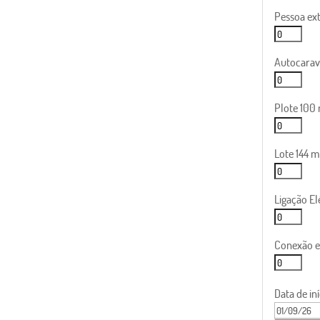
Pessoa ext
Autocarav
Plote 100 
Lote 144 m
Ligação El
Conexão el
Data de iní