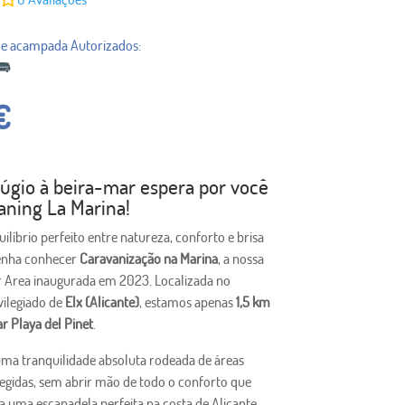
€
fúgio à beira-mar espera por você
aning La Marina!
ilíbrio perfeito entre natureza, conforto e brisa
enha conhecer
Caravanização na Marina
, a nossa
Area inaugurada em 2023. Localizada no
vilegiado de
Elx (Alicante)
, estamos apenas
1,5 km
r Playa del Pinet
.
uma tranquilidade absoluta rodeada de áreas
tegidas, sem abrir mão de todo o conforto que
a uma escapadela perfeita na costa de Alicante.