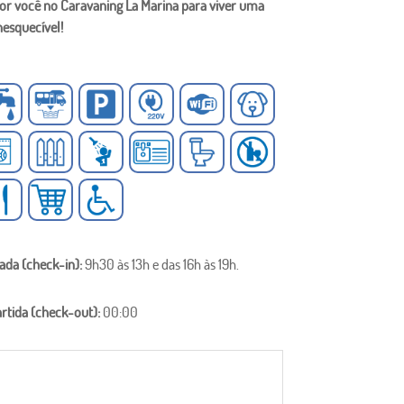
r você no Caravaning La Marina para viver uma
nesquecível!
ada (check-in):
9h30 às 13h e das 16h às 19h.
artida (check-out):
00:00