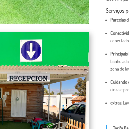
Serviços p
Parcelas d
Conectivid
conectado
Principais 
banho ada
zona de la
Cuidando d
cinza e pr
extras:
Lava
Tarifa Ba