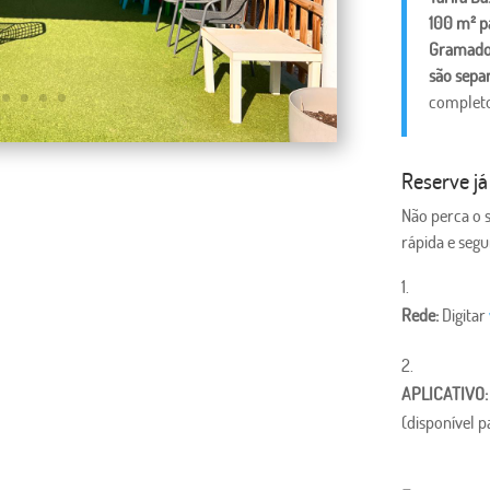
100 m² p
Gramado 
são sepa
completo
Reserve já
Não perca o 
rápida e segu
Rede:
Digitar
APLICATIVO:
(disponível p