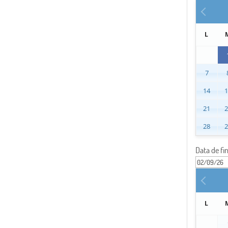
L
7
14
21
28
Data de fi
L