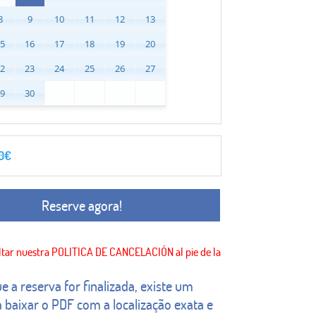
8
9
10
11
12
13
15
16
17
18
19
20
22
23
24
25
26
27
29
30
0
€
Reserve agora!
e a reserva for finalizada, existe um
 baixar o PDF com a localização exata e