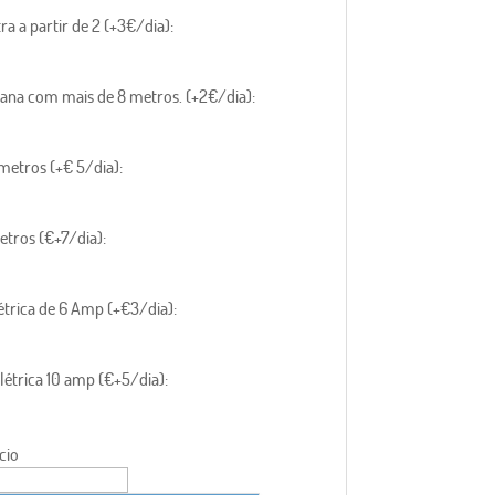
ra a partir de 2 (+3€/dia):
ana com mais de 8 metros. (+2€/dia):
metros (+€ 5/dia):
etros (€+7/dia):
étrica de 6 Amp (+€3/dia):
étrica 10 amp (€+5/dia):
cio