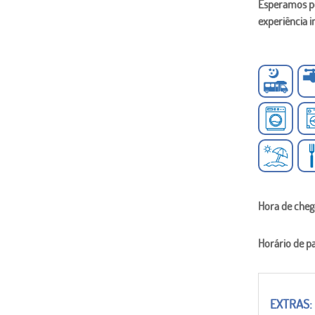
Esperamos po
experiência i
Hora de cheg
Horário de p