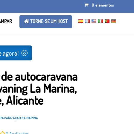
0 elementos
AMPAR
TORNE-SE UM HOST
 agora!
 de autocaravana
aning La Marina,
, Alicante
RAVANIZAÇÃO NA MARINA
0
Avaliações