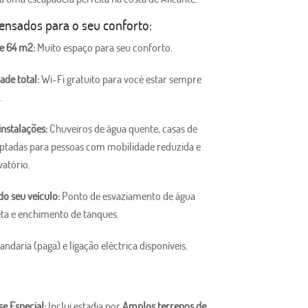
ensados ​​para o seu conforto:
e 64 m2:
Muito espaço para seu conforto.
ade total:
Wi-Fi gratuito para você estar sempre
.
instalações:
Chuveiros de água quente, casas de
ptadas para pessoas com mobilidade reduzida e
vatório.
o seu veículo:
Ponto de esvaziamento de água
eta e enchimento de tanques.
ndaria (paga) e ligação eléctrica disponíveis.
se Especial:
Inclui estadia por
Amplos terrenos de