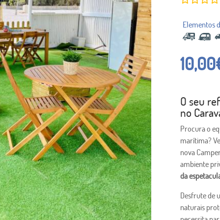
10,00
O seu re
no Carav
Procura o equ
marítima? V
nova Camper 
ambiente pri
da espetacula
Desfrute de 
naturais pro
necessita par