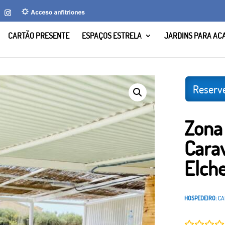
CARTÃO PRESENTE
ESPAÇOS ESTRELA
JARDINS PARA AC
ana Caravaning La Marina, Elche, Alicante
Reserve
Zona
Carav
Elche
HOSPEDEIRO:
CA