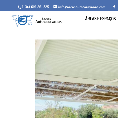
(+34) 619 261 325
info@areasautocaravanas.com
ÁREAS E ESPAÇOS
Início
/
Espaços para motorhome
/ Zona Autocarav