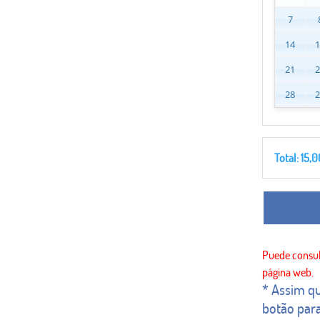
7
14
21
28
Total:
15,0
* Assim qu
botão para