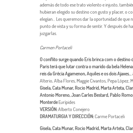
además de todo ese trato violento e injusto, también
hubieran elegido su destino con gusto y placer, o c
elegían… Les queremos dar la oportunidad de que no
punto de vista y su forma de sentir. Y después de 
juzgarlas.
Carmen Portaceli
O conflito surge quando Eris brinca com o destino
Paris terá que lutar contra o marido da bela Hele
reis da Grécia Agamenon, Aquiles e os dois Ajaxes..
Alterio, Alba Flores, Maggie Civantos, Pepa López, M
Gisela, Cata Munar, Rocio Madrid, Marta Arteta, Cl
Antonio Moreno, Joan Carles Bestard, Pablo Romo, 
Monterde
Eurípides
VERSIÓN:
Alberto Conejero
DRAMATURGIA Y DIRECCIÓN:
Carme Portaceli
Gisela, Cata Munar, Rocio Madrid, Marta Arteta, Cl