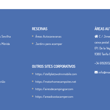
RESERVAS
ÁREAS AU
s Sevilha
Áreas Autocaravanas
C / Jimen
caixa postal 
s Mérida
Jardins para acampar
(P.I. De la V
11380 Tarifa 
+34 6192613
OUTROS SITES CORPORATIVOS
info@mon
https://stellplatzwohnmobile.com
trião
https://motorhomecampsites.net
https://airesdecampingcar.com
https://areadisostacamper.com