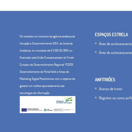
ESPAÇOS ESTRELA
Foi recebido um incentivo da agência andaluza de
Área de autocaravana
Inovação e Desenvolvimento IDEA, da Junta de
Andalucía, no montante de € 5.812,50, 80% co-
Área de autocaravana
financiado pela União Europeia através do Fundo
Europeu de Desenvolvimento Regional, FEDER.
Desenvolvimento de Portal Web e Áreas de
Marketing Digital Motorhomes com o objetivo de
ANFITRIÕES
garantir um melhor aproveitamento das
Acesso de hosts
tecnologias de informação
Registre-se como anfi