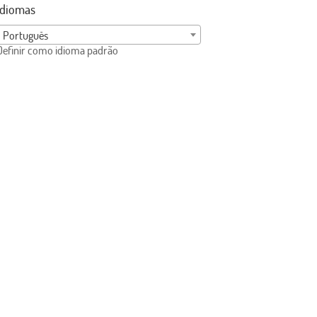
Idiomas
Português
Definir como idioma padrão