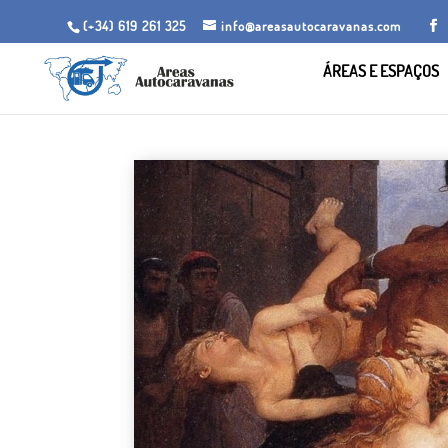
(+34) 619 261 325
info@areasautocaravanas.com
ÁREAS E ESPAÇOS