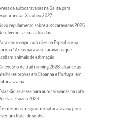
Áreas de autocaravanas na Galiza para
experimentar Xacobeo 2027
Novo regulamento sobre autocaravanas 2026:
Resolvemos as suas dúvidas
Para onde viajar com cães na Espanha e na
Europa? Áreas para autocaravanas que
aceitam animais de estimação
Calendário de trail running 2026: alcance as
melhores provas em Espanha e Portugal em
autocaravana
Estas são as áreas para autocaravanas na rota
Vuelta a España 2026
Três destinos mágicos de autocaravana para
viver um Natal de sonho