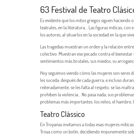
63 Festival de Teatro Clásic
Es evidente que los mitos griegos siguen haciendo oi
teatrales, en la literatura… Las figuras míticas, con
los autores, al situarlos en la sociedad en la que viv
Las tragedias muestran un orden y la relación entre e
colectivo. Muestran ese pecado contra el bienestar 
sentimientos más brutales, sus miedos, su arroganc
Hoy seguimos viendo cómo las mujeres son seres de
les suceda: después de cada guerra, e incluso durante
reiteradamente, se les falta al respeto, se las maltra
prohíben la violencia… No pasa nada, sus problemas
problemas más importantes: los niños, el hambre, 
Teatro Clássico
En Troyanas invitamos a todas esas mujeres míticas
Troya como un botín, decidiendo impunemente sobre