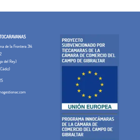
TOCARAVANAS
a de la Frontera 314
2
ega del Rey)
(Cádiz)
25
ogestionac.com