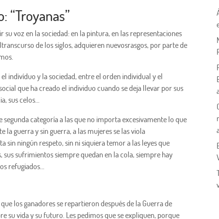
o: “Troyanas”
r su voz en la sociedad: en la pintura, en las representaciones
 eltranscurso de los siglos, adquieren nuevosrasgos, por parte de
imos.
l indivíduo y la sociedad, entre el orden individual y el
social que ha creado el individuo cuando se deja llevar por sus
ia, sus celos…
 segunda categoría a las que no importa excesivamente lo que
 la guerra y sin guerra, a las mujeres se las viola
ta sin ningún respeto, sin ni siquiera temor a las leyes que
, sus sufrimientos siempre quedan en la cola, siempre hay
los refugiados…
 que los ganadores se repartieron después de la Guerra de
 su vida y su futuro. Les pedimos que se expliquen, porque