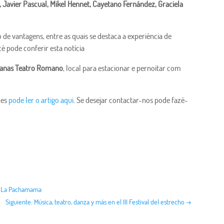
Javier Pascual, Mikel Hennet, Cayetano Fernández, Graciela
e vantagens, entre as quais se destaca a experiência de
ê pode conferir esta notícia
vanas
Teatro Romano
, local para estacionar e pernoitar com
ões
pode ler o artigo aqui
. Se desejar contactar-nos pode fazê-
en La Pachamama
Siguiente: Música, teatro, danza y más en el III Festival del estrecho
→