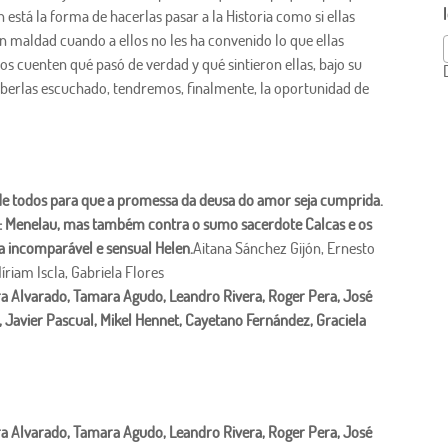
 está la forma de hacerlas pasar a la Historia como si ellas
on maldad cuando a ellos no les ha convenido lo que ellas
s cuenten qué pasó de verdad y qué sintieron ellas, bajo su
haberlas escuchado, tendremos, finalmente, la oportunidad de
 de todos para que a promessa da deusa do amor seja cumprida.
na: Menelau, mas também contra o sumo sacerdote Calcas e os
. a incomparável e sensual Helen.
Aitana Sánchez Gijón, Ernesto
íriam Iscla, Gabriela Flores
ara Alvarado, Tamara Agudo, Leandro Rivera, Roger Pera, José
Javier Pascual, Mikel Hennet, Cayetano Fernández, Graciela
ara Alvarado, Tamara Agudo, Leandro Rivera, Roger Pera, José