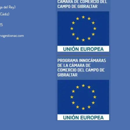
ega del Rey)
(Cádiz)
25
ogestionac.com