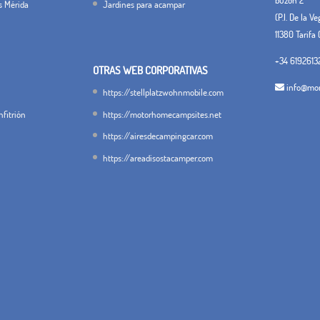
s Mérida
Jardines para acampar
(P.I. De la V
11380 Tarifa 
+34 6192613
OTRAS WEB CORPORATIVAS
info@mon
https://stellplatzwohnmobile.com
fitrión
https://motorhomecampsites.net
https://airesdecampingcar.com
https://areadisostacamper.com