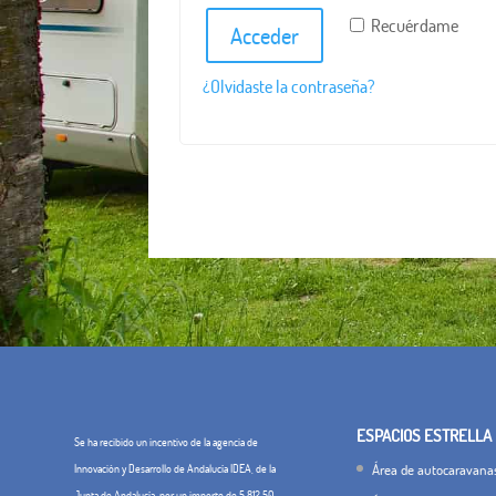
Recuérdame
Acceder
¿Olvidaste la contraseña?
ESPACIOS ESTRELLA
Se ha recibido un incentivo de la agencia de
Área de autocaravanas
Innovación y Desarrollo de Andalucía IDEA, de la
Junta de Andalucía, por un importe de 5.812,50