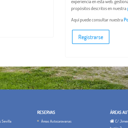
experiencia en esta web, gestiona
propósitos descritos en nuestra
Aquí puede consultar nuestra
Po
Registrarse
RESERVAS
ÁREAS AU
 Sevilla
Áreas Autocaravanas
C/ Jimena
buzón 2