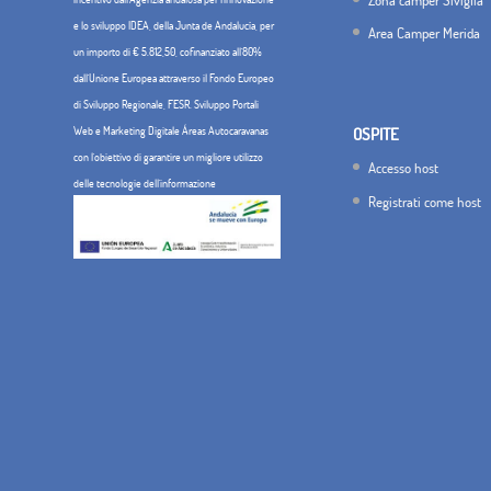
e lo sviluppo IDEA, della Junta de Andalucía, per
Area Camper Merida
un importo di € 5.812,50, cofinanziato all'80%
dall'Unione Europea attraverso il Fondo Europeo
di Sviluppo Regionale, FESR. Sviluppo Portali
Web e Marketing Digitale Áreas Autocaravanas
OSPITE
con l'obiettivo di garantire un migliore utilizzo
Accesso host
delle tecnologie dell'informazione
Registrati come host