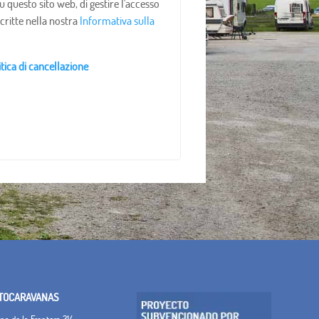
u questo sito web, di gestire l'accesso
scritte nella nostra
Informativa sulla
itica di cancellazione
TOCARAVANAS
a de la Frontera 314