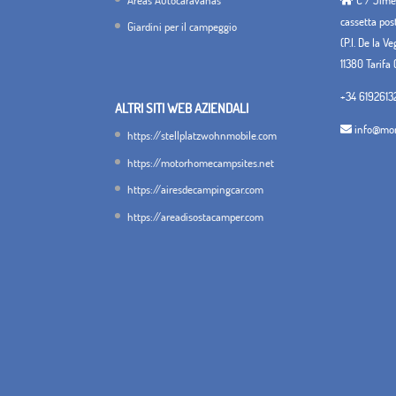
cassetta pos
Giardini per il campeggio
(P.I. De la V
11380 Tarifa 
+34 6192613
ALTRI SITI WEB AZIENDALI
info@mon
https://stellplatzwohnmobile.com
https://motorhomecampsites.net
https://airesdecampingcar.com
https://areadisostacamper.com