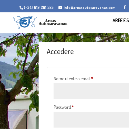
(+34) 619 261 325
info@areasautocaravanas.com
AREE E S
Accedere
obbligatorio
Nome utente o email
*
obbligatorio
Password
*