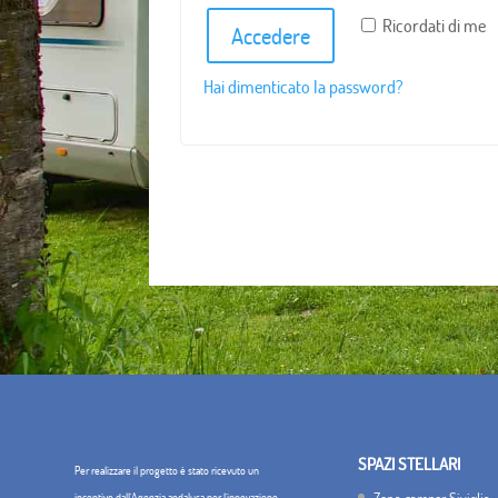
Ricordati di me
Accedere
Hai dimenticato la password?
SPAZI STELLARI
Per realizzare il progetto è stato ricevuto un
Zona camper Siviglia
incentivo dall'Agenzia andalusa per l'innovazione