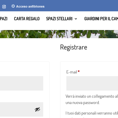
PAZI
CARTA REGALO
SPAZI STELLARI
GIARDINI PER IL C
Registrare
obbligatorio
E-mail
*
Verrà inviato un collegamento al
una nuova password.
I tuoi dati personali verranno uti