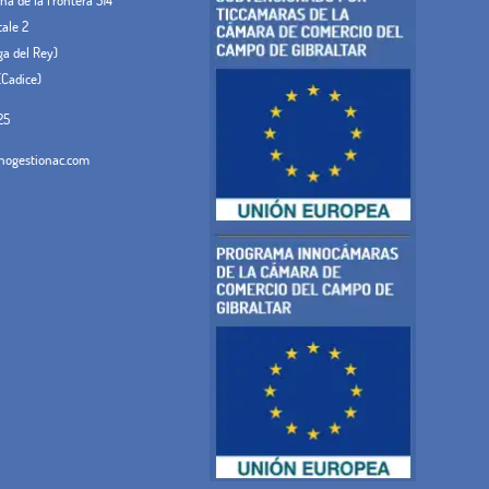
tale 2
ega del Rey)
(Cadice)
25
ogestionac.com