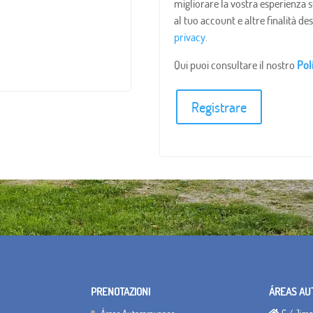
migliorare la vostra esperienza s
al tuo account e altre finalità de
privacy
.
Qui puoi consultare il nostro
Pol
Registrare
PRENOTAZIONI
ÁREAS AU
Áreas Autocaravanas
C / Jimen