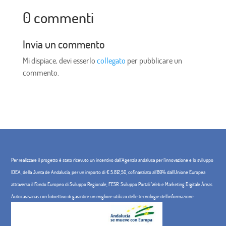
0 commenti
Invia un commento
Mi dispiace, devi esserlo
collegato
per pubblicare un
commento.
Per realizzare il progetto è stato ricevuto un incentivo dall'Agenzia andalusa per l'innovazione e lo sviluppo
IDEA, della Junta de Andalucía, per un importo di € 5.812,50, cofinanziato all'80% dall'Unione Europea
attraverso il Fondo Europeo di Sviluppo Regionale, FESR. Sviluppo Portali Web e Marketing Digitale Áreas
Autocaravanas con l'obiettivo di garantire un migliore utilizzo delle tecnologie dell'informazione